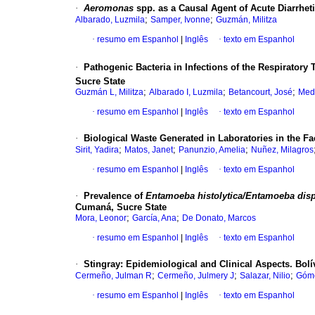
·
Aeromonas
spp. as a Causal Agent of Acute Diarrhe
;
;
Albarado, Luzmila
Samper, Ivonne
Guzmán, Militza
·
resumo em Espanhol
|
Inglês
·
texto em Espanhol
·
Pathogenic Bacteria in Infections of the Respiratory T
Sucre State
;
;
;
Guzmán L, Militza
Albarado I, Luzmila
Betancourt, José
Medi
·
resumo em Espanhol
|
Inglês
·
texto em Espanhol
·
Biological Waste Generated in Laboratories in the Fac
;
;
;
Sirit, Yadira
Matos, Janet
Panunzio, Amelia
Nuñez, Milagros
·
resumo em Espanhol
|
Inglês
·
texto em Espanhol
·
Prevalence of
Entamoeba histolytica/Entamoeba dis
Cumaná, Sucre State
;
;
Mora, Leonor
García, Ana
De Donato, Marcos
·
resumo em Espanhol
|
Inglês
·
texto em Espanhol
·
Stingray
:
Epidemiological and Clinical Aspects. Bolí
;
;
;
Cermeño, Julman R
Cermeño, Julmery J
Salazar, Nilio
Góme
·
resumo em Espanhol
|
Inglês
·
texto em Espanhol