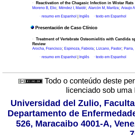
·
Reactivation of the Chagasic Infection in Wistar Rats
;
;
;
Moreno B, Elio
Méndez I, Maidé
Alarcón M, Maritza
Araujo A
·
resumo em Espanhol
|
Inglês
·
texto em Espanhol
Presentación de Caso Clínico
·
Treatment of Vertebrate Osteomielitis with Candida 
Review
;
;
;
Arocha, Francisco
Espinoza, Fabiola
Lizcano, Pastor
Parra,
·
resumo em Espanhol
|
Inglês
·
texto em Espanhol
Todo o conteúdo deste peri
licenciado sob uma
Universidad del Zulio, Facult
Departamento de Enfermedades
526, Maracaibo 4001-A, Venez
7