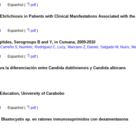
l
·
Espanhol (
pdf
)
rlichiosis in Patients with Clinical Manifestations Associated with the 
l
·
Espanhol (
pdf
)
ngitides, Serogroups B and Y, in Cumana, 2009-2010
;
;
;
;
;
Carreño S, Numirin
Rodríguez C, Lucy
Marcano Z, Daniel
Salgado M, Nuris
Ma
l
·
Espanhol (
pdf
)
a la diferenciación entre Candida dubliniensis y Candida albicans
 Education, University of Carabobo
l
·
Espanhol (
pdf
)
e Blastocystis sp. en ratones inmunosuprimidos con dexamentasona