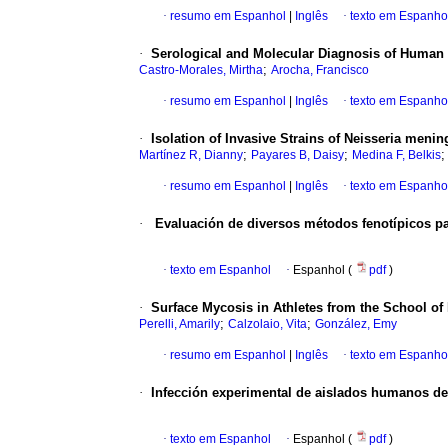
·
resumo em Espanhol
|
Inglês
·
texto em Espanho
·
Serological and Molecular Diagnosis of Human Eh
;
Castro-Morales, Mirtha
Arocha, Francisco
·
resumo em Espanhol
|
Inglês
·
texto em Espanho
·
Isolation of Invasive Strains of Neisseria meni
;
;
Martínez R, Dianny
Payares B, Daisy
Medina F, Belkis
·
resumo em Espanhol
|
Inglês
·
texto em Espanho
·
Evaluación de diversos métodos fenotípicos par
·
texto em Espanhol
·
Espanhol (
pdf
)
·
Surface Mycosis in Athletes from the School of
;
;
Perelli, Amarily
Calzolaio, Vita
González, Emy
·
resumo em Espanhol
|
Inglês
·
texto em Espanho
·
Infección experimental de aislados humanos d
·
texto em Espanhol
·
Espanhol (
pdf
)