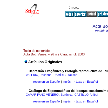
Acta Bo
versión 
Tabla de contenido
Acta Bot. Venez. v.26 n.2 Caracas jul. 2003
Artículos Originales
·
Depresión Exogámica y Biología reproductiva de Tal
;
VALERIO, Rosanna
RAMÍREZ, Nelson
·
resumen en Español
|
Inglés
·
texto en Español
·
Catálogo de Espermatófitas del bosque estacionalm
;
CAMARIPANO-VENERO¹, Berónica
CASTILLO, Aníbal
·
resumen en Español
|
Inglés
·
texto en Español