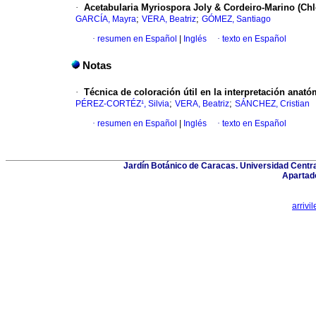
·
Acetabularia Myriospora Joly & Cordeiro-Marino (Ch
;
;
GARCÍA, Mayra
VERA, Beatriz
GÓMEZ, Santiago
·
resumen en Español
|
Inglés
·
texto en Español
Notas
·
Técnica de coloración útil en la interpretación anató
;
;
PÉREZ-CORTÉZ¹, Silvia
VERA, Beatriz
SÁNCHEZ, Cristian
·
resumen en Español
|
Inglés
·
texto en Español
Jardín Botánico de Caracas. Universidad Centr
Apartad
arrivi