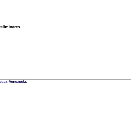
reliminares
racas-Venezuela.