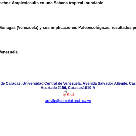
chne Amplexicaulis en una Sabana tropical inundable
Monagas (Venezuela) y sus implicaciones Paleoecológicas. resultados p
Venezuela
 de Caracas. Universidad Central de Venezuela. Avenida Salvador Allende. Ca
Apartado 2156, Caracas1010-A
arrivile@camelot.rect.ucv.ve