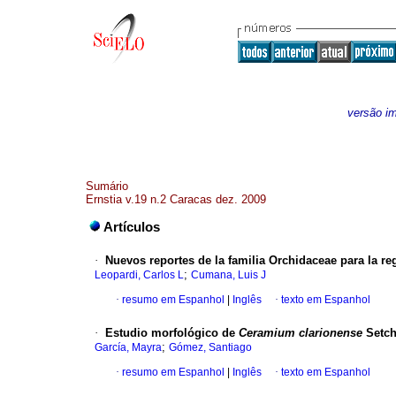
versão i
Sumário
Ernstia v.19 n.2 Caracas dez. 2009
Artículos
·
Nuevos reportes de la familia Orchidaceae para la re
;
Leopardi, Carlos L
Cumana, Luis J
·
resumo em Espanhol
|
Inglês
·
texto em Espanhol
·
Estudio morfológico de
Ceramium clarionense
Setch
;
García, Mayra
Gómez, Santiago
·
resumo em Espanhol
|
Inglês
·
texto em Espanhol