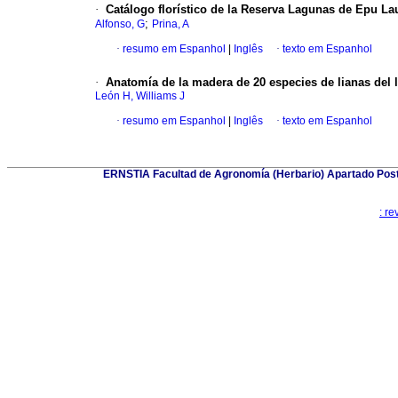
·
Catálogo florístico de la Reserva Lagunas de Epu L
;
Alfonso, G
Prina, A
·
resumo em Espanhol
|
Inglês
·
texto em Espanhol
·
Anatomía de la madera de 20 especies de
lianas del
León H, Williams J
·
resumo em Espanhol
|
Inglês
·
texto em Espanhol
ERNSTIA Facultad de Agronomía (Herbario) Apartado Post
: r