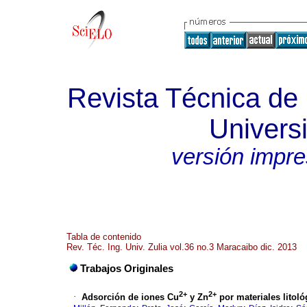
Revista Técnica de 
Universi
versión impr
Tabla de contenido
Rev. Téc. Ing. Univ. Zulia vol.36 no.3 Maracaibo dic. 2013
Trabajos Originales
2+
2+
·
Adsorción de iones Cu
y Zn
por materiales litol