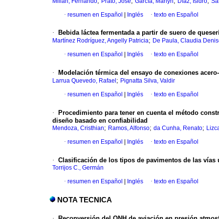
;
;
;
;
Millán, Fernando
Prato, José
García, Marlyn
Díaz, Isidro
Sá
·
resumen en Español
|
Inglés
·
texto en Español
·
Bebida láctea fermentada a partir de suero de quese
;
Martínez Rodríguez, Angelly Patricia
De Paula, Claudia Deni
·
resumen en Español
|
Inglés
·
texto en Español
·
Modelación térmica del ensayo de conexiones acero
;
Larrua Quevedo, Rafael
Pignatta Silva, Valdir
·
resumen en Español
|
Inglés
·
texto en Español
·
Procedimiento para tener en cuenta el método constr
diseño basado en confiabilidad
;
;
;
Mendoza, Cristhian
Ramos, Alfonso
da Cunha, Renato
Lizc
·
resumen en Español
|
Inglés
·
texto en Español
·
Clasificación de los tipos de pavimentos de las vías
Torrijos C., Germán
·
resumen en Español
|
Inglés
·
texto en Español
NOTA TECNICA
·
Reconversión del
QNH
de aviación en presión atmos