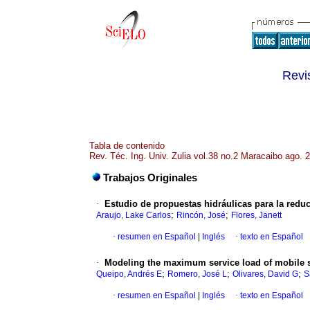
Revis
Tabla de contenido
Rev. Téc. Ing. Univ. Zulia vol.38 no.2 Maracaibo ago. 
Trabajos Originales
·
Estudio de propuestas hidráulicas para la redu
;
;
Araujo, Lake Carlos
Rincón, José
Flores, Janett
·
resumen en Español
|
Inglés
·
texto en Español
·
Modeling the maximum service load of mobile s
;
;
;
Queipo, Andrés E
Romero, José L
Olivares, David G
S
·
resumen en Español
|
Inglés
·
texto en Español