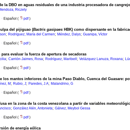
de la DBO en aguas residuales de una industria procesadora de cangrej
Mendoza, Riczely
·
Español (
pdf
)
ulpa del pijiguao (
Bactris gasipaes
HBK) como dispersante en la fabrica
;
;
;
lson
Rodríguez, María del Carmen
Méndez, Dalys
Guanipa, Víctor
·
Español (
pdf
)
para evaluar la fuerza de apertura de secadoras
;
;
;
;
ilia
Carrión-Jaimes, Rosa
Rodríguez, Maritxell
Velázquez Lanuza, Roxana
Lú
·
Español (
pdf
)
 los mantos inferiores de la mina Paso Diablo, Cuenca del Guasare
:
po
;
;
;
ínez, M
Rubio, J
Paredes, J.A
Malandrino, G
·
Español (
pdf
)
fusa en la zona de la costa venezolana a partir de variables meteorológi
;
;
ancisco
González Alén, Antonieta
Gálvez, Meybol Gessa
·
Español (
pdf
)
sión de energía eólica