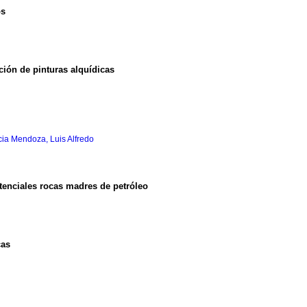
os
ción de pinturas alquídicas
cia Mendoza, Luis Alfredo
tenciales rocas madres de petróleo
cas