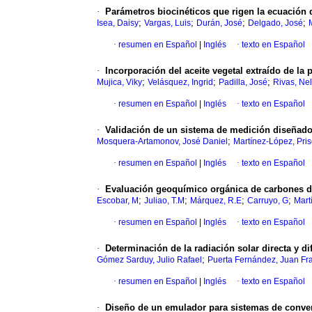
·
Parámetros biocinéticos que rigen la ecuación 
;
;
;
;
Isea, Daisy
Vargas, Luis
Durán, José
Delgado, José
·
resumen en Español
|
Inglés
·
texto en Español
·
Incorporación del aceite vegetal extraído de la p
;
;
;
Mujica, Viky
Velásquez, Ingrid
Padilla, José
Rivas, Ne
·
resumen en Español
|
Inglés
·
texto en Español
·
Validación de un sistema de medición diseñado 
;
Mosquera-Artamonov, José Daniel
Martínez-López, Prisc
·
resumen en Español
|
Inglés
·
texto en Español
·
Evaluación geoquímico orgánica de carbones de
;
;
;
;
Escobar, M
Juliao, T.M
Márquez, R.E
Carruyo, G
Mart
·
resumen en Español
|
Inglés
·
texto en Español
·
Determinación de la radiación solar directa y di
;
Gómez Sarduy, Julio Rafael
Puerta Fernández, Juan Fr
·
resumen en Español
|
Inglés
·
texto en Español
·
Diseño de un emulador para sistemas de conver