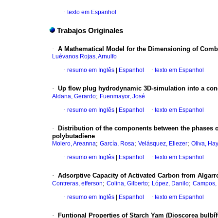
·
texto em Espanhol
Trabajos Originales
·
A Mathematical Model for the Dimensioning of Comb
Luévanos Rojas, Arnulfo
·
resumo em Inglês
|
Espanhol
·
texto em Espanhol
·
Up flow plug hydrodynamic 3D-simulation into a conc
;
Aldana, Gerardo
Fuenmayor, José
·
resumo em Inglês
|
Espanhol
·
texto em Espanhol
·
Distribution of the components between the phases o
polybutadiene
;
;
;
Molero, Areanna
García, Rosa
Velásquez, Eliezer
Oliva, Ha
·
resumo em Inglês
|
Espanhol
·
texto em Espanhol
·
Adsorptive Capacity of Activated Carbon from Algarr
;
;
;
Contreras, efferson
Colina, Gilberto
López, Danilo
Campos, 
·
resumo em Inglês
|
Espanhol
·
texto em Espanhol
·
Funtional Properties of Starch Yam (Dioscorea bulbífe