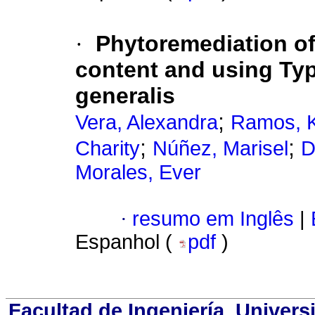
·
Phytoremediation of
content and using T
generalis
;
Vera, Alexandra
Ramos, K
;
;
Charity
Núñez, Marisel
D
Morales, Ever
·
resumo em Inglês
|
Espanhol (
pdf
)
Facultad de Ingeniería. Univers