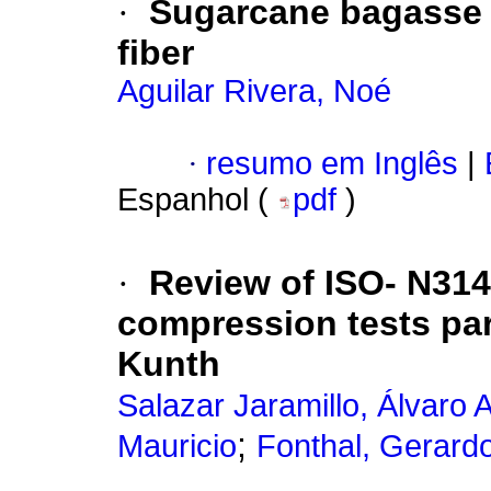
·
Sugarcane bagasse p
fiber
Aguilar Rivera, Noé
·
resumo em Inglês
|
Espanhol (
pdf
)
·
Review of ISO- N314
compression tests para
Kunth
Salazar Jaramillo, Álvaro 
;
Mauricio
Fonthal, Gerard