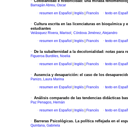
·
Cotidianidad e historicidad: una mirada fenomenológ
Barragán Abreu, Oscar
·
resumen en Español
|
Inglés
|
Francés
·
texto en Españ
·
Cultura escrita en las licenciaturas en bioquímica y e
estudiantes
;
Velásquez Rivera, Marisol
Córdova Jiménez, Alejandro
·
resumen en Español
|
Inglés
|
Francés
·
texto en Españ
·
De la subalternidad a la decolonialidad
:
notas para r
Figueroa Burdiles, Noelia
·
resumen en Español
|
Inglés
|
Francés
·
texto en Españ
·
Ausencia y desaparición
:
el caso de los desaparecido
Panizo, Laura Marina
·
resumen en Español
|
Inglés
|
Francés
·
texto en Españ
·
Análisis comparado de las tendencias didácticas ba
Paz Penagos, Hernán
·
resumen en Español
|
Inglés
|
Francés
·
texto en Españ
·
Barreras Psicológicas.
La política reflejada en el es
Quintana, Gabriela