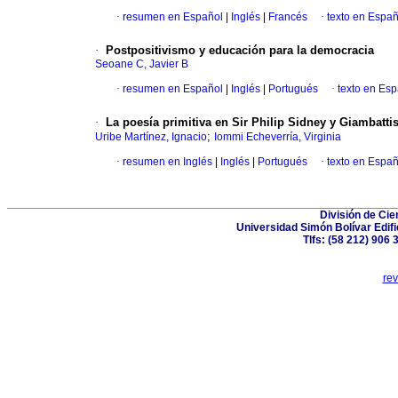
·
resumen en Español
|
Inglés
|
Francés
·
texto en Españ
·
Postpositivismo y educación para la democracia
Seoane C, Javier B
·
resumen en Español
|
Inglés
|
Portugués
·
texto en Es
·
La poesía primitiva en Sir Philip Sidney y Giambatti
;
Uribe Martínez, Ignacio
Iommi Echeverría, Virginia
·
resumen en Inglés
|
Inglés
|
Portugués
·
texto en Españ
División de Ci
Universidad Simón Bolívar Edif
Tlfs: (58 212) 906 
re