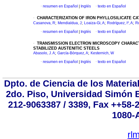
·
resumen en Español
|
Inglés
·
texto en Español
·
CHARACTERIZATION OF IRON PHYLLOSILICATE C
;
;
;
;
Casanova, R
Mendialdua, J
Loaiza-Gi, A
Rodríguez, l², A
R
·
resumen en Español
|
Inglés
·
texto en Español
·
TRANSMISSION ELECTRON MICROSCOPY CHARACTER
STABILIZED AUSTENITIC STEELS
;
;
Abasolo, J. A
García-Bórquez, A
Kesternich, W
·
resumen en Español
|
Inglés
·
texto en Español
Dpto. de Ciencia de los Materia
2do. Piso, Universidad Simón Bo
212-9063387 / 3389, Fax ++58-
1080-A
rl