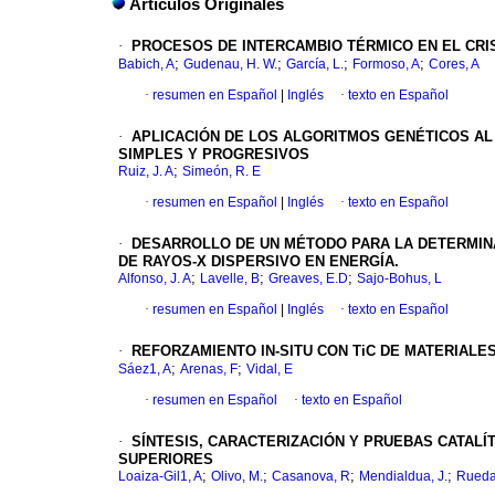
Artículos Originales
·
PROCESOS DE INTERCAMBIO TÉRMICO EN EL CRI
;
;
;
;
Babich, A
Gudenau, H. W.
García, L.
Formoso, A
Cores, A
·
resumen en Español
|
Inglés
·
texto en Español
·
APLICACIÓN DE LOS ALGORITMOS GENÉTICOS AL
SIMPLES Y PROGRESIVOS
;
Ruiz, J. A
Simeón, R. E
·
resumen en Español
|
Inglés
·
texto en Español
·
DESARROLLO DE UN MÉTODO PARA LA DETERMINA
DE RAYOS-X DISPERSIVO EN ENERGÍA.
;
;
;
Alfonso, J. A
Lavelle, B
Greaves, E.D
Sajo-Bohus, L
·
resumen en Español
|
Inglés
·
texto en Español
·
REFORZAMIENTO IN-SITU CON TiC DE MATERIAL
;
;
Sáez1, A
Arenas, F
Vidal, E
·
resumen en Español
·
texto en Español
·
SÍNTESIS, CARACTERIZACIÓN Y PRUEBAS CATALÍT
SUPERIORES
;
;
;
;
Loaiza-Gil1, A
Olivo, M.
Casanova, R
Mendialdua, J.
Rueda