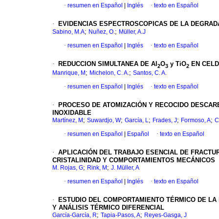
·
resumen en Español
|
Inglés
·
texto en Español
·
EVIDENCIAS ESPECTROSCOPICAS DE LA DEGRADAC
;
;
Sabino, M.A
Nuñez, O.
Müller, A.J
·
resumen en Español
|
Inglés
·
texto en Español
·
REDUCCION SIMULTANEA DE Al
O
y TiO
EN CELD
2
3
2
;
;
Manrique, M
Michelon, C. A.
Santos, C. A.
·
resumen en Español
|
Inglés
·
texto en Español
·
PROCESO DE ATOMIZACIÓN Y RECOCIDO DESCAR
INOXIDABLE
;
;
;
;
;
Martínez, M
Suwardjo, W
García, L
Frades, J
Formoso, A
C
·
resumen en Español
|
Español
·
texto en Español
·
APLICACIÓN DEL TRABAJO ESENCIAL DE FRACTU
CRISTALINIDAD Y COMPORTAMIENTOS MECÁNICOS
;
;
M. Rojas, G
Rink, M
J. Müller, A
·
resumen en Español
|
Inglés
·
texto en Español
·
ESTUDIO DEL COMPORTAMIENTO TÉRMICO DE LA 
Y ANÁLISIS TÉRMICO DIFERENCIAL
;
;
García-García, R
Tapia-Pasos, A
Reyes-Gasga, J