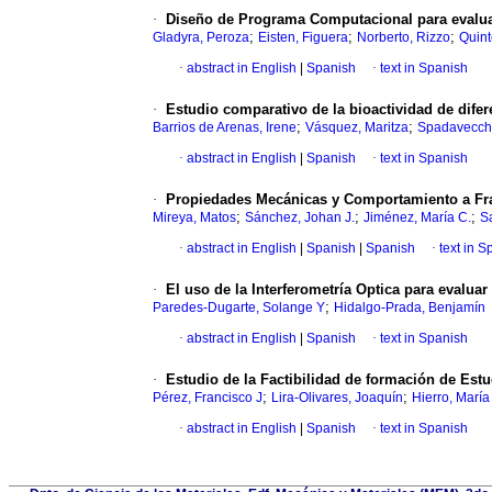
·
Diseño de Programa Computacional para evaluar
;
;
;
Gladyra, Peroza
Eisten, Figuera
Norberto, Rizzo
Quin
·
abstract in English
|
Spanish
·
text in Spanish
·
Estudio comparativo de la bioactividad de dife
;
;
Barrios de Arenas, Irene
Vásquez, Maritza
Spadavecchi
·
abstract in English
|
Spanish
·
text in Spanish
·
Propiedades Mecánicas y Comportamiento a Fr
;
;
;
Mireya, Matos
Sánchez, Johan J.
Jiménez, María C.
S
·
abstract in English
|
Spanish
|
Spanish
·
text in S
·
El uso de la Interferometría Optica para evalua
;
Paredes-Dugarte, Solange Y
Hidalgo-Prada, Benjamín
·
abstract in English
|
Spanish
·
text in Spanish
·
Estudio de la Factibilidad de formación de Est
;
;
Pérez, Francisco J
Lira-Olivares, Joaquín
Hierro, María 
·
abstract in English
|
Spanish
·
text in Spanish