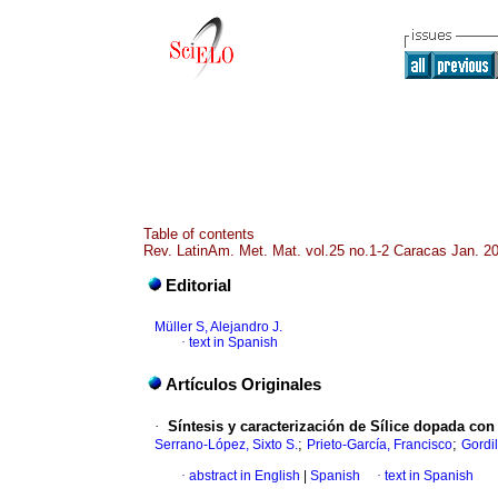
Table of contents
Rev. LatinAm. Met. Mat. vol.25 no.1-2 Caracas Jan. 2
Editorial
Müller S, Alejandro J.
·
text in Spanish
Artículos Originales
·
S
íntesis y caracterización de Sílice dopada con
;
;
Serrano-López, Sixto S.
Prieto-García, Francisco
Gordil
·
abstract in English
|
Spanish
·
text in Spanish