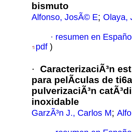
bismuto
;
Alfonso, JosÃ© E
Olaya, 
·
resumen en Españo
pdf
)
·
CaracterizaciÃ³n est
para pelÃ­culas de ti
pulverizaciÃ³n catÃ³d
inoxidable
;
GarzÃ³n J., Carlos M
Alf