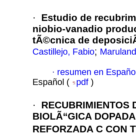
·
Estudio de recubrim
niobio-vanadio produ
tÃ©cnica de deposiciÃ
;
Castillejo, Fabio
Maruland
·
resumen en Españo
Español (
pdf
)
·
RECUBRIMIENTOS D
BIOLÃ“GICA DOPADA
REFORZADA C CON Ti