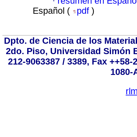
·
resumen en Españo
Español (
pdf
)
Dpto. de Ciencia de los Materia
2do. Piso, Universidad Simón Bo
212-9063387 / 3389, Fax ++58-
1080-A
rl