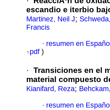
·
ReacciÃ³n de oxidac
escandio e iterbio ba
;
Martinez, Neil J
Schweda,
Francis
·
resumen en Españo
pdf
)
·
Transiciones en el m
material compuesto de
;
Kianifard, Reza
Behckam,
·
resumen en Españo