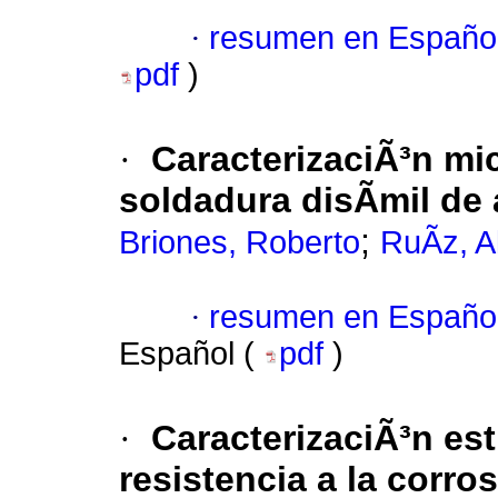
·
resumen en Españo
pdf
)
·
CaracterizaciÃ³n mi
soldadura disÃ­mil de 
;
Briones, Roberto
RuÃ­z, A
·
resumen en Españo
Español (
pdf
)
·
CaracterizaciÃ³n est
resistencia a la corro