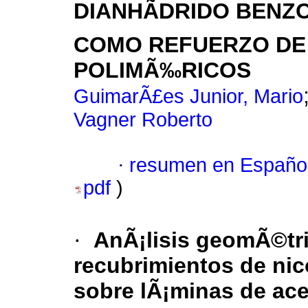
DIANHÃDRIDO BENZ
COMO REFUERZO DE
POLIMÃ‰RICOS
GuimarÃ£es Junior, Mario
Vagner Roberto
·
resumen en Españo
pdf
)
·
AnÃ¡lisis geomÃ©tri
recubrimientos de nic
sobre lÃ¡minas de acer