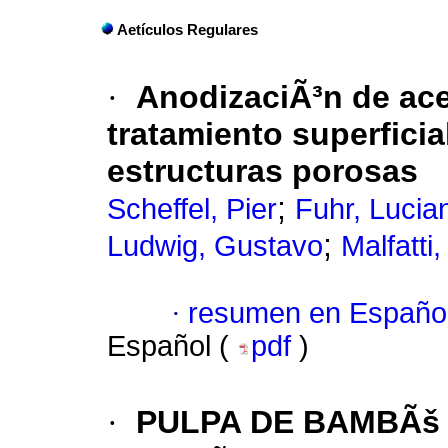
Aetículos Regulares
·
AnodizaciÃ³n de ac
tratamiento superficia
estructuras porosas
;
Scheffel, Pier
Fuhr, Lucia
;
Ludwig, Gustavo
Malfatti
·
resumen en Españo
Español (
pdf
)
·
PULPA DE BAMBÃš