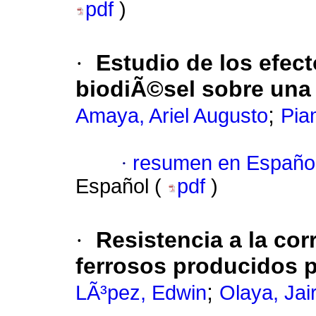
pdf
)
·
Estudio de los efect
biodiÃ©sel sobre una 
;
Amaya, Ariel Augusto
Pia
·
resumen en Españo
Español (
pdf
)
·
Resistencia a la co
ferrosos producidos 
;
LÃ³pez, Edwin
Olaya, Jai