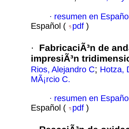
·
resumen en Españo
Español (
pdf
)
·
FabricaciÃ³n de and
impresiÃ³n tridimensi
;
Rios, Alejandro C
Hotza, 
MÃ¡rcio C.
·
resumen en Españo
Español (
pdf
)