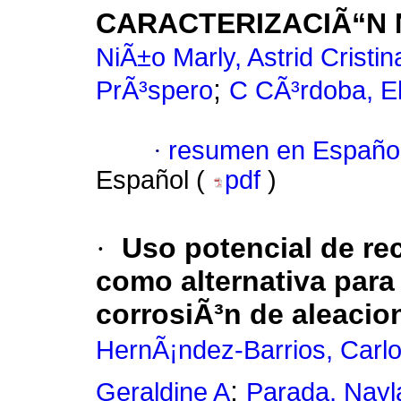
CARACTERIZACIÃ“N 
NiÃ±o Marly, Astrid Cristin
;
PrÃ³spero
C CÃ³rdoba, E
·
resumen en Españo
Español (
pdf
)
·
Uso potencial de re
como alternativa para 
corrosiÃ³n de aleacio
HernÃ¡ndez-Barrios, Carl
;
Geraldine A
Parada, Nayl