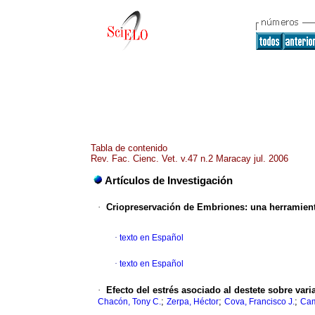
Tabla de contenido
Rev. Fac. Cienc. Vet. v.47 n.2 Maracay jul. 2006
Artículos de Investigación
·
Criopreservación de Embriones:
una herramient
·
texto en Español
·
texto en Español
·
Efecto del estrés asociado al destete sobre var
;
;
;
Chacón, Tony C.
Zerpa, Héctor
Cova, Francisco J.
Cam