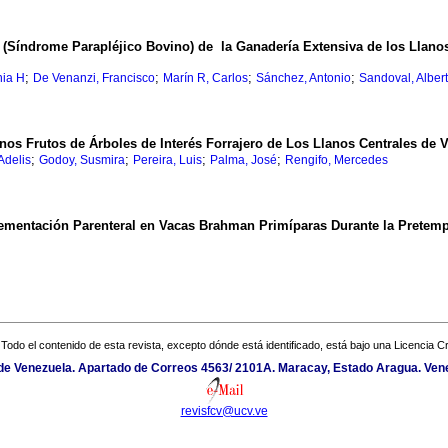
(Síndrome Parapléjico Bovino) de la Ganadería Extensiva de los Llanos 
;
;
;
;
nia H
De Venanzi, Francisco
Marín R, Carlos
Sánchez, Antonio
Sandoval, Alber
os Frutos de Árboles de Interés Forrajero de Los Llanos Centrales de 
;
;
;
;
 Adelis
Godoy, Susmira
Pereira, Luis
Palma, José
Rengifo, Mercedes
lementación Parenteral en Vacas Brahman Primíparas Durante la Pretem
Todo el contenido de esta revista, excepto dónde está identificado, está bajo una
Licencia 
l de Venezuela. Apartado de Correos 4563/ 2101A. Maracay, Estado Aragua. Ven
revisfcv@ucv.ve