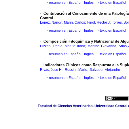
·
resumen en Español
|
Inglés
·
texto en Español
·
Contribución al Conocimiento de una Patología 
Control
;
;
;
López, Nancy
Marín, Carlos
Finol, Héctor J
Torres, So
·
resumen en Español
|
Inglés
·
texto en Español
·
Composición Fitoquímica y Nutricional de Algun
;
;
;
Pizzani, Pablo
Matute, Irana
Martino, Giovanna
Arias,
·
resumen en Español
|
Inglés
·
texto en Español
·
Indicadores Clínicos como Respuesta a la Sup
;
;
Rivas, José H.
Rossini, Mario
Salvador, Alejandro
·
resumen en Español
|
Inglés
·
texto en Español
Facultad de Ciencias Veterinarias. Universidad Centra