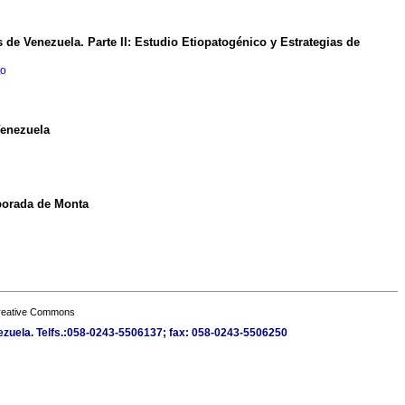
de Venezuela. Parte II: Estudio Etiopatogénico y Estrategias de
to
Venezuela
porada de Monta
Creative Commons
ezuela. Telfs.:058-0243-5506137; fax: 058-0243-5506250