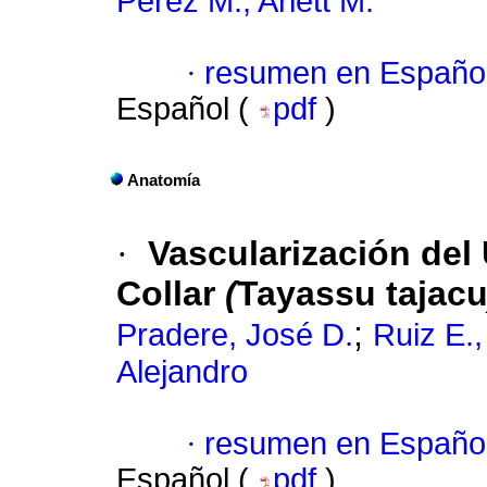
Pérez M., Arlett M.
·
resumen en Españo
Español (
pdf
)
Anatomía
·
Vascularización del 
Collar
(
Tayassu tajac
;
Pradere, José D.
Ruiz E.,
Alejandro
·
resumen en Españo
Español (
pdf
)