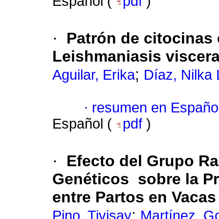
Español (
pdf
)
·
Patrón de citocinas
Leishmaniasis viscera
;
Aguilar, Erika
Díaz, Nilka 
·
resumen en Españo
Español (
pdf
)
·
Efecto del Grupo Ra
Genéticos sobre la Pr
entre Partos
en Vacas
;
Pino, Tivisay
Martínez, G