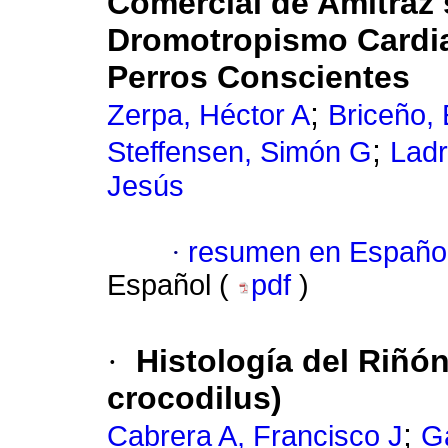
Comercial de Amitraz 
Dromotropismo Cardia
Perros Conscientes
;
Zerpa, Héctor A
Briceño, 
;
Steffensen, Simón G
Ladr
Jesús
·
resumen en Españo
Español (
pdf
)
·
Histología del Riñó
crocodilus)
;
Cabrera A, Francisco J
G