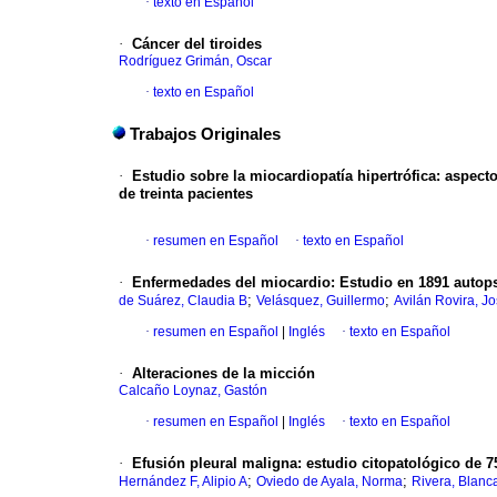
·
texto en Español
·
Cáncer del tiroides
Rodríguez Grimán, Oscar
·
texto en Español
Trabajos Originales
·
Estudio sobre la miocardiopatía hipertrófica: aspec
de treinta pacientes
·
resumen en Español
·
texto en Español
·
Enfermedades del miocardio: Estudio en 1891 autops
;
;
de Suárez, Claudia B
Velásquez, Guillermo
Avilán Rovira, J
·
resumen en Español
|
Inglés
·
texto en Español
·
Alteraciones de la micción
Calcaño Loynaz, Gastón
·
resumen en Español
|
Inglés
·
texto en Español
·
Efusión pleural maligna
:
estudio citopatológico de 7
;
;
Hernández F, Alipio A
Oviedo de Ayala, Norma
Rivera, Blanc