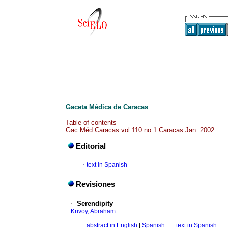
Gaceta Médica de Caracas
Table of contents
Gac Méd Caracas vol.110 no.1 Caracas Jan. 2002
Editorial
·
text in Spanish
Revisiones
·
Serendipity
Krivoy, Abraham
·
abstract in English
|
Spanish
·
text in Spanish