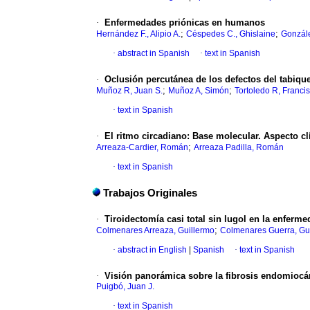
·
Enfermedades priónicas en humanos
;
;
Hernández F., Alipio A.
Céspedes C., Ghislaine
Gonzále
·
abstract in Spanish
·
text in Spanish
·
Oclusión percutánea de los defectos del tabique
;
;
Muñoz R, Juan S.
Muñoz A, Simón
Tortoledo R, Franci
·
text in Spanish
·
El ritmo circadiano
:
Base molecular. Aspecto cl
;
Arreaza-Cardier, Román
Arreaza Padilla, Román
·
text in Spanish
Trabajos Originales
·
Tiroidectomía casi total sin lugol en la enfer
;
Colmenares Arreaza, Guillermo
Colmenares Guerra, Gu
·
abstract in English
|
Spanish
·
text in Spanish
·
Visión panorámica sobre la fibrosis endomiocá
Puigbó, Juan J.
·
text in Spanish