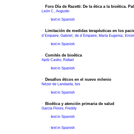
·
Foro Día de Razetti
:
De la ética a la bioética. P
León C., Augusto
·
text in Spanish
·
Limitación de medidas terapéuticas en los pacie
;
;
d´Empaire, Gabriel
de d´Empaire, María Eugenia
Encin
·
text in Spanish
·
Comités de bioética
Apitz Castro, Rafael
·
text in Spanish
·
Desafios éticos en el nuevo milenio
Nézer de Landaeta, Isis
·
text in Spanish
·
Bioética y atención primaria de salud
García Flores, Freddy
·
text in Spanish
·
text in Spanish