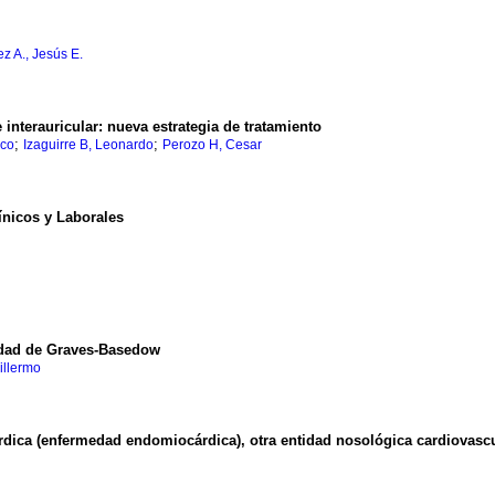
z A., Jesús E.
 interauricular
:
nueva estrategia de tratamiento
;
;
sco
Izaguirre B, Leonardo
Perozo H, Cesar
ínicos y Laborales
medad de Graves-Basedow
illermo
rdica (enfermedad endomiocárdica), otra entidad nosológica cardiovasc