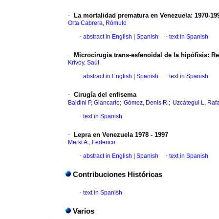
·
La mortalidad prematura en Venezuela
:
1970-19
Orta Cabrera, Rómulo
·
abstract in English
|
Spanish
·
text in Spanish
·
Microcirugía trans-esfenoidal de la hipófisis
:
Re
Krivoy, Saúl
·
abstract in English
|
Spanish
·
text in Spanish
·
Cirugía del enfisema
;
;
Baldini P, Giancarlo
Gómez, Denis R.
Uzcátegui L, Raf
·
text in Spanish
·
Lepra en Venezuela 1978 - 1997
Merkl A., Federico
·
abstract in English
|
Spanish
·
text in Spanish
Contribuciones Históricas
·
text in Spanish
Varios