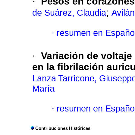
·
Pesos en corazones
;
de Suárez, Claudia
Avilá
·
resumen en Españo
·
Variación de voltaje
en la fibrilación auric
Lanza Tarricone, Giusepp
María
·
resumen en Españo
Contribuciones Históricas