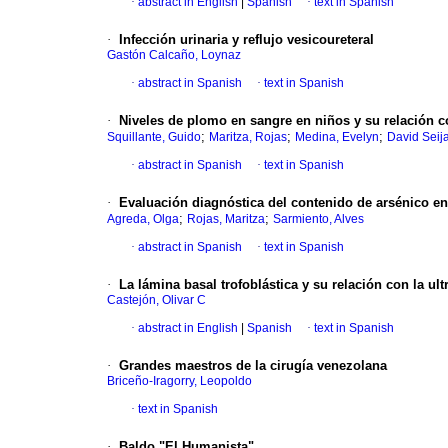
·
abstract in English
|
Spanish
·
text in Spanish
·
Infección urinaria y reflujo vesicoureteral
Gastón Calcaño, Loynaz
·
abstract in Spanish
·
text in Spanish
·
Niveles de plomo en sangre en niños y su relación c
;
;
;
Squillante, Guido
Maritza, Rojas
Medina, Evelyn
David Seij
·
abstract in Spanish
·
text in Spanish
·
Evaluación diagnóstica del contenido de arsénico en
;
;
Agreda, Olga
Rojas, Maritza
Sarmiento, Alves
·
abstract in Spanish
·
text in Spanish
·
La lámina basal trofoblástica y su relación con la ult
Castejón, Olivar C
·
abstract in English
|
Spanish
·
text in Spanish
·
Grandes maestros de la cirugía venezolana
Briceño-Iragorry, Leopoldo
·
text in Spanish
·
Baldo "El Humanista"