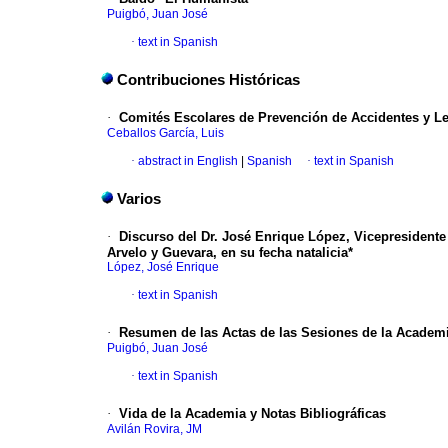
Puigbó, Juan José
·
text in Spanish
Contribuciones Históricas
·
Comités Escolares de Prevención de Accidentes y 
Ceballos García, Luis
·
abstract in English
|
Spanish
·
text in Spanish
Varios
·
D
iscurso del Dr. José Enrique López, Vicepresidente
Arvelo y Guevara, en su fecha natalicia*
López, José Enrique
·
text in Spanish
·
Resumen de las Actas de las Sesiones de la Academ
Puigbó, Juan José
·
text in Spanish
·
Vida de la Academia y Notas Bibliográficas
Avilán Rovira, JM