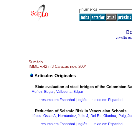
Bo
versão i
Sumário
IMME v.42 n.3 Caracas nov. 2004
Artículos Originales
·
State evaluation of steel bridges of the Colombian N
;
Muñoz, Edgar
Valbuena, Edgar
·
resumo em Espanhol
|
Inglês
·
texto em Espanhol
·
Reduction of Seismic Risk in Venezuelan Schools
;
;
;
López, Oscar A
Hernández, Julio J
Del Re, Gianina
Puig, Jo
·
resumo em Espanhol
|
Inglês
·
texto em Espanhol