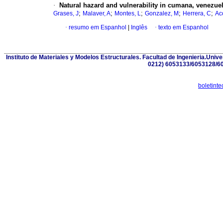
·
Natural hazard and vulnerability in cumana, venezue
;
;
;
;
;
Grases, J
Malaver, A
Montes, L
Gonzalez, M
Herrera, C
Ac
·
resumo em Espanhol
|
Inglês
·
texto em Espanhol
Instituto de Materiales y Modelos Estructurales. Facultad de Ingenieria.Uni
0212) 6053133/6053128/60
boletint