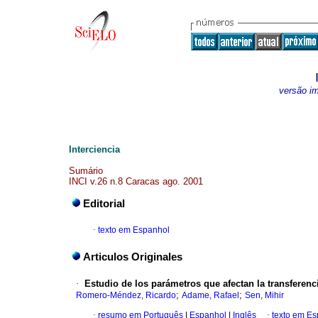
versão i
Interciencia
Sumário
INCI v.26 n.8 Caracas ago. 2001
Editorial
·
texto em Espanhol
Articulos Originales
·
Estudio de los parámetros que afectan la transferenc
;
;
Romero-Méndez, Ricardo
Adame, Rafael
Sen, Mihir
·
resumo em Português
|
Espanhol
|
Inglês
·
texto em E