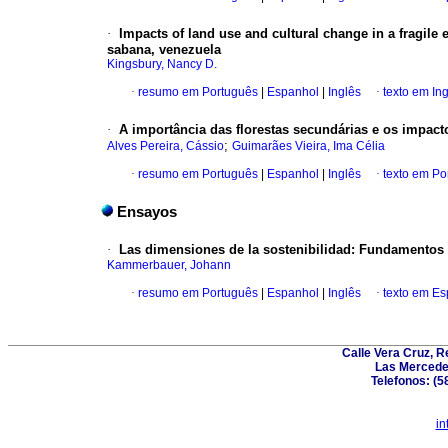
·
Impacts of land use and cultural change in a fragile
sabana, venezuela
Kingsbury, Nancy D.
·
resumo em Português
|
Espanhol
|
Inglês
·
texto em In
·
A importância das florestas secundárias e os impac
;
Alves Pereira, Cássio
Guimarães Vieira, Ima Célia
·
resumo em Português
|
Espanhol
|
Inglês
·
texto em Po
Ensayos
·
Las dimensiones de la sostenibilidad
:
Fundamentos 
Kammerbauer, Johann
·
resumo em Português
|
Espanhol
|
Inglês
·
texto em E
Calle Vera Cruz, 
Las Mercede
Telefonos: (5
in