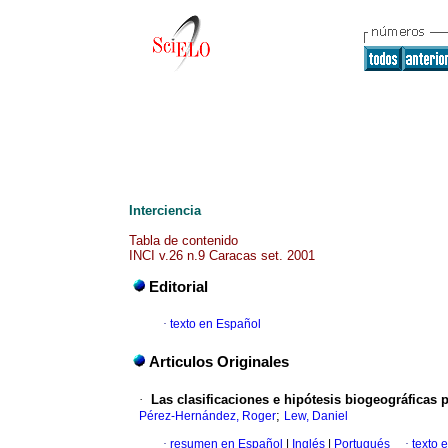
Interciencia
Tabla de contenido
INCI v.26 n.9 Caracas set. 2001
Editorial
·
texto en Español
Articulos Originales
·
Las clasificaciones e hipótesis biogeográficas
;
Pérez-Hernández, Roger
Lew, Daniel
·
resumen en Español
|
Inglés
|
Portugués
·
texto 