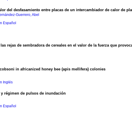
calor del desfasamiento entre placas de un intercambiador de calor de p
ernández-Guerrero, Abel
en Español
 las rejas de sembradora de cereales en el valor de la fuerza que provoc
jacobsoni in africanized honey bee (apis mellifera) colonies
en Inglés
. y régimen de pulsos de inundación
en Español