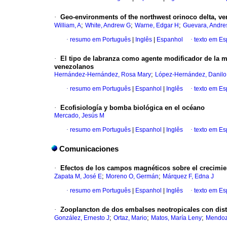
·
Geo-environments of the northwest orinoco delta, ve
;
;
;
William, A
White, Andrew G
Warne, Edgar H
Guevara, Andre
·
resumo em Português
|
Inglês
|
Espanhol
·
texto em E
·
El tipo de labranza como agente modificador de la m
venezolanos
;
Hernández-Hernández, Rosa Mary
López-Hernández, Danilo
·
resumo em Português
|
Espanhol
|
Inglês
·
texto em E
·
Ecofisiología y bomba biológica en el océano
Mercado, Jesús M
·
resumo em Português
|
Espanhol
|
Inglês
·
texto em E
Comunicaciones
·
Efectos de los campos magnéticos sobre el crecimi
;
;
Zapata M, José E
Moreno O, Germán
Márquez F, Edna J
·
resumo em Português
|
Espanhol
|
Inglês
·
texto em E
·
Zooplancton de dos embalses neotropicales con disti
;
;
;
González, Ernesto J
Ortaz, Mario
Matos, María Leny
Mendoz