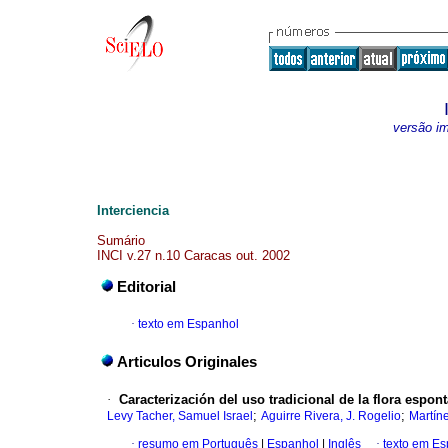
versão i
Interciencia
Sumário
INCI v.27 n.10 Caracas out. 2002
Editorial
·
texto em Espanhol
Articulos Originales
·
Caracterización del uso tradicional de la flora esp
;
;
Levy Tacher, Samuel Israel
Aguirre Rivera, J. Rogelio
Martín
·
resumo em Português
|
Espanhol
|
Inglês
·
texto em E