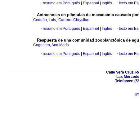
·
resumo em Português
|
Espanhol
|
Inglês
·
texto em E
·
Antracnosis en plántulas de macadamia causada por
;
Cedeño, Luis
Carrero, Chrystian
·
resumo em Português
|
Espanhol
|
Inglês
·
texto em E
·
Respuesta de una comunidad zooplanctónica de agua
Gagneten, Ana María
·
resumo em Português
|
Espanhol
|
Inglês
·
texto em E
Calle Vera Cruz, 
Las Mercede
Telefonos: (5
in