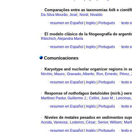
·
Comparações entre as taxonomias
folk
e científ
;
Da Silva Mourão, José
Nordi, Nivaldo
·
resumen en Español
|
Inglés
|
Portugués
·
texto 
·
El modelo clásico de la fitogeografía de argenti
Ribichich, Alejandra María
·
resumen en Español
|
Inglés
|
Portugués
·
texto 
Comunicaciones
·
Karyotype and nucleolar organizer regions in
s
;
;
;
Nirchio, Mauro
Granado, Alberto
Ron, Ernesto
Pérez, J
·
resumen en Español
|
Inglés
|
Portugués
·
texto 
·
Response of
nothofagus betuloides
(mirb.) oerst
;
;
Martínez Pastur, Guillermo J.
Cellini, Juan M.
Lencinas,
·
resumen en Español
|
Inglés
|
Portugués
·
texto 
·
Niveles de metales pesados en sedimentos super
;
;
;
Acosta, Vanessa
Lodeiros, César
Senior, William
Mart
·
resumen en Español
|
Inglés
|
Portugués
·
texto 