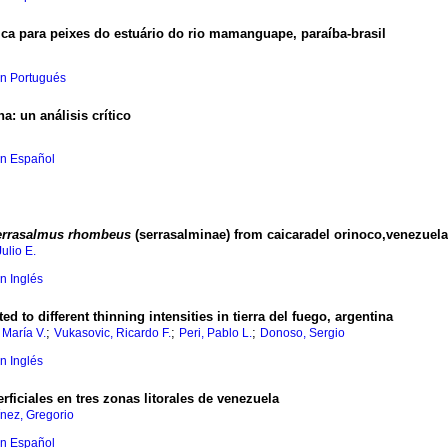
ica
para peixes do estuário do rio mamanguape, paraíba-brasil
en Portugués
na
:
un análisis crítico
en Español
errasalmus rhombeus
(serrasalminae) from caicaradel orinoco,venezuela
ulio E.
en Inglés
ed to different thinning intensities in tierra del fuego, argentina
;
;
;
 María V.
Vukasovic, Ricardo F.
Peri, Pablo L.
Donoso, Sergio
en Inglés
ficiales en tres zonas litorales de venezuela
ínez, Gregorio
en Español