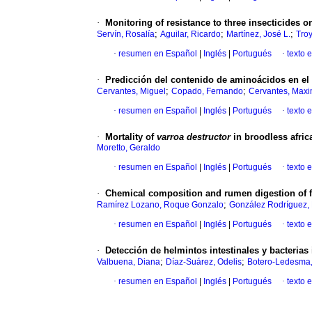
·
Monitoring of resistance to three insecticides 
;
;
;
Servín, Rosalía
Aguilar, Ricardo
Martínez, José L.
Troy
·
resumen en Español
|
Inglés
|
Portugués
·
texto 
·
Predicción del contenido de aminoácidos en el 
;
;
Cervantes, Miguel
Copado, Fernando
Cervantes, Maxi
·
resumen en Español
|
Inglés
|
Portugués
·
texto 
·
Mortality of
varroa destructor
in broodless afric
Moretto, Geraldo
·
resumen en Español
|
Inglés
|
Portugués
·
texto 
·
Chemical composition and rumen digestion of f
;
Ramírez Lozano, Roque Gonzalo
González Rodríguez,
·
resumen en Español
|
Inglés
|
Portugués
·
texto 
·
Detección de helmintos intestinales y bacterias
;
;
Valbuena, Diana
Díaz-Suárez, Odelis
Botero-Ledesma,
·
resumen en Español
|
Inglés
|
Portugués
·
texto 