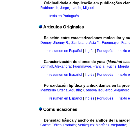
·
Originalidade e duplicação em publicações cien
;
Rabinovich, Jorge
Laufer, Miguel
·
texto en Portugués
Articulos Originales
·
Relación entre caracterizaciones molecular y m
;
;
Demey, Jhonny R.
Zambrano, Asia Y.
Fuenmayor, Franc
·
resumen en Español
|
Inglés
|
Portugués
·
texto 
·
Caracterización de clones de yuca (
Manihot esc
;
;
Schmidt, Alexandra
Fuenmayor, Francia
Fuchs, Morela
·
resumen en Español
|
Inglés
|
Portugués
·
texto 
·
Peroxidación lipídica y antioxidantes en la pr
;
Membrillo Ortega, Agustín
Córdova Izquierdo, Alejandro
·
resumen en Español
|
Inglés
|
Portugués
·
texto 
Comunicaciones
·
Densidad básica y ancho de anillos de la made
;
;
Goche-Télles, Rodolfo
Velázquez-Martínez, Alejandro