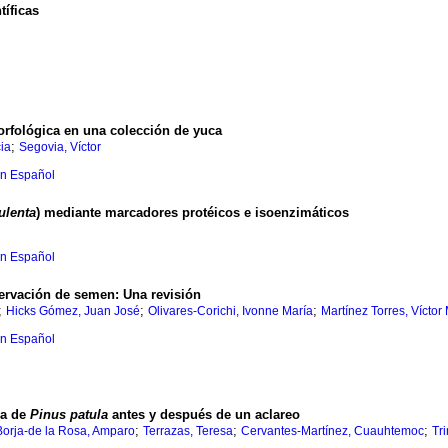
tíficas
orfológica en una colección de yuca
;
ia
Segovia, Víctor
en Español
ulenta
) mediante marcadores protéicos e isoenzimáticos
en Español
eservación de semen
:
Una revisión
;
;
;
Hicks Gómez, Juan José
Olivares-Corichi, Ivonne María
Martínez Torres, Víctor
en Español
ra de
Pinus patula
antes y después de un aclareo
;
;
;
Borja-de la Rosa, Amparo
Terrazas, Teresa
Cervantes-Martínez, Cuauhtemoc
Tr