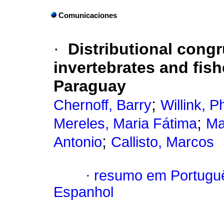
Comunicaciones
·
Distributional cong
invertebrates and fis
Paraguay
;
Chernoff, Barry
Willink, P
;
Mereles, Maria Fátima
Ma
;
Antonio
Callisto, Marcos
·
resumo em Portugu
Espanhol