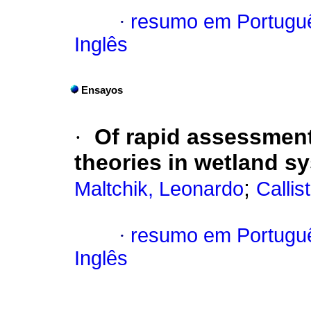
·
resumo em Portugu
Inglês
Ensayos
·
Of rapid assessmen
theories in wetland s
;
Maltchik, Leonardo
Callis
·
resumo em Portugu
Inglês