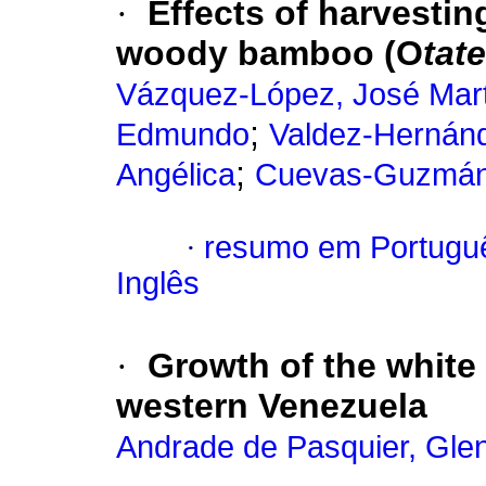
·
Effects of harvestin
woody bamboo (O
tat
Vázquez-López, José Mar
;
Edmundo
Valdez-Hernánd
;
Angélica
Cuevas-Guzmá
·
resumo em Portugu
Inglês
·
Growth of the whit
western Venezuela
Andrade de Pasquier, Gle