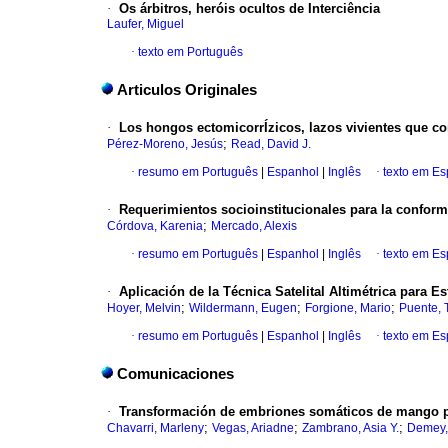
·
Os árbitros, heróis ocultos de Interciência
Laufer, Miguel
·
texto em Português
Articulos Originales
·
Los hongos ectomicorrÍzicos, lazos vivientes que con
;
Pérez-Moreno, Jesús
Read, David J.
·
resumo em Português
|
Espanhol
|
Inglês
·
texto em E
·
Requerimientos socioinstitucionales para la confor
;
Córdova, Karenia
Mercado, Alexis
·
resumo em Português
|
Espanhol
|
Inglês
·
texto em E
·
Aplicación de la Técnica Satelital Altimétrica para 
;
;
;
Hoyer, Melvin
Wildermann, Eugen
Forgione, Mario
Puente,
·
resumo em Português
|
Espanhol
|
Inglês
·
texto em E
Comunicaciones
·
Transformación de embriones somáticos de mango po
;
;
;
Chavarri, Marleny
Vegas, Ariadne
Zambrano, Asia Y.
Demey,