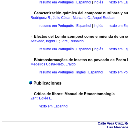
·
resumo em Português
|
Espanhol
|
Inglês
·
texto em E
·
Caracterización química del composte nutribora y su
;
Rodríguez R., Julio César
Marcano C., Ángel Esteban
·
resumo em Português
|
Espanhol
|
Inglês
·
texto em E
·
Efectos del Lombricompost como enmienda de un sust
;
Acevedo, Ingrid C.
Pire, Reinaldo
·
resumo em Português
|
Espanhol
|
Inglês
·
texto em E
·
Biotransformações de insetos no povoado de Pedra B
Medeiros Costa-Neto, Eraldo
·
resumo em Português
|
Inglês
|
Espanhol
·
texto em Po
Publicaciones
·
Crítica de libros
:
Manual de Etnoentomología
Zent, Eglée L.
·
texto em Espanhol
Calle Vera Cruz, 
Las Mercede