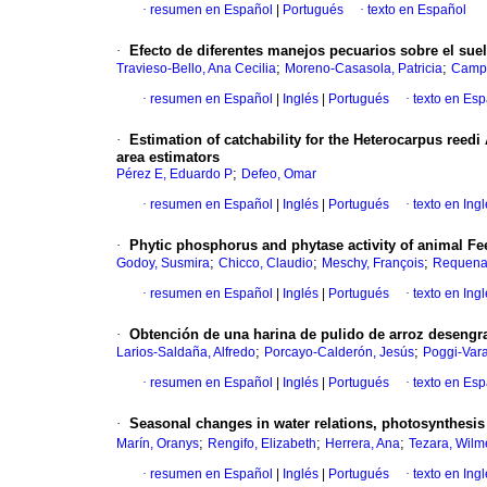
·
resumen en Español
|
Portugués
·
texto en Español
·
Efecto de diferentes manejos pecuarios sobre el sue
;
;
Travieso-Bello, Ana Cecilia
Moreno-Casasola, Patricia
Campo
·
resumen en Español
|
Inglés
|
Portugués
·
texto en Es
·
Estimation of catchability for the Heterocarpus reedi
area estimators
;
Pérez E, Eduardo P
Defeo, Omar
·
resumen en Español
|
Inglés
|
Portugués
·
texto en Ing
·
Phytic phosphorus and phytase activity of animal Fe
;
;
;
Godoy, Susmira
Chicco, Claudio
Meschy, François
Requena
·
resumen en Español
|
Inglés
|
Portugués
·
texto en Ing
·
Obtención de una harina de pulido de arroz desengra
;
;
Larios-Saldaña, Alfredo
Porcayo-Calderón, Jesús
Poggi-Vara
·
resumen en Español
|
Inglés
|
Portugués
·
texto en Es
·
Seasonal changes in water relations, photosynthesis
;
;
;
Marín, Oranys
Rengifo, Elizabeth
Herrera, Ana
Tezara, Wilm
·
resumen en Español
|
Inglés
|
Portugués
·
texto en Ing