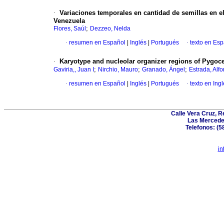
·
Variaciones temporales en cantidad de semillas en el
Venezuela
;
Flores, Saúl
Dezzeo, Nelda
·
resumen en Español
|
Inglés
|
Portugués
·
texto en Es
·
Karyotype and nucleolar organizer regions of Pygo
;
;
;
Gaviria,, Juan I
Nirchio, Mauro
Granado, Ángel
Estrada, Alf
·
resumen en Español
|
Inglés
|
Portugués
·
texto en Ing
Calle Vera Cruz, 
Las Mercede
Telefonos: (5
in