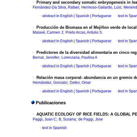
·
Primary and secondary somatic enbryogenesis in leaf
;
;
Fernández-Da Silva, Rafael
Hermoso-Gallardo, Luis
Menénde
·
abstract in English
|
Spanish
|
Portuguese
·
text in Spa
·
Producción de Biomasa en el Mejillon verde de local
;
Malavé, Carmen J
Prieto Arcas, Antulio S
·
abstract in English
|
Spanish
|
Portuguese
·
text in Spa
·
Predictores de la diversidad alimentaria en cinco re
;
Bernal, Jennifer
Lorenzana, Paulina A
·
abstract in English
|
Spanish
|
Portuguese
·
text in Spa
·
Relación masa corporal- abundancia en un gremio de 
;
Hernández, Gonzalo
Defeo, Omar
·
abstract in English
|
Spanish
|
Portuguese
·
text in Spa
Publicaciones
·
AQUATIC ECOLOGY OF RICE FIELDS: A GLOBAL P
;
;
Paggi, Juan C
B, Susana
de Paggi, Jose
·
text in Spanish