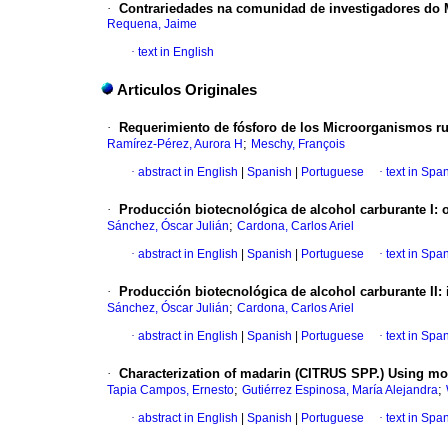
·
Contrariedades na comunidad de investigadores do 
Requena, Jaime
·
text in English
Articulos Originales
·
Requerimiento de fósforo de los Microorganismos ru
;
Ramírez-Pérez, Aurora H
Meschy, François
·
abstract in English
|
Spanish
|
Portuguese
·
text in Spa
·
Producción biotecnológica de alcohol carburante I: o
;
Sánchez, Óscar Julián
Cardona, Carlos Ariel
·
abstract in English
|
Spanish
|
Portuguese
·
text in Spa
·
Producción biotecnológica de alcohol carburante II:
;
Sánchez, Óscar Julián
Cardona, Carlos Ariel
·
abstract in English
|
Spanish
|
Portuguese
·
text in Spa
·
Characterization of madarin (CITRUS SPP.) Using mo
;
;
Tapia Campos, Ernesto
Gutiérrez Espinosa, María Alejandra
·
abstract in English
|
Spanish
|
Portuguese
·
text in Spa