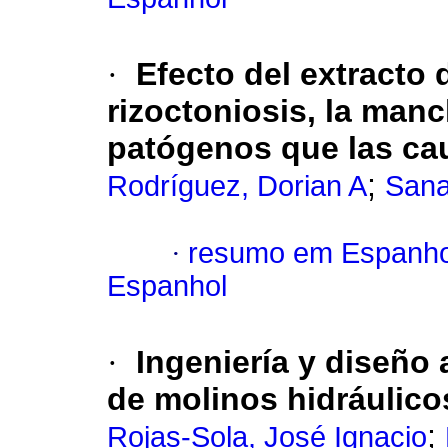
·
Efecto del extracto 
rizoctoniosis, la manc
patógenos que las ca
;
Rodríguez, Dorian A
Sana
·
resumo em Espanho
Espanhol
·
Ingeniería y diseño 
de molinos hidráulico
;
Rojas-Sola, José Ignacio