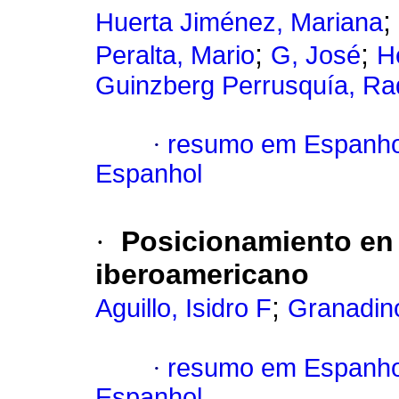
;
Huerta Jiménez, Mariana
;
;
Peralta, Mario
G, José
H
Guinzberg Perrusquía, Ra
·
resumo em Espanho
Espanhol
·
Posicionamiento en 
iberoamericano
;
Aguillo, Isidro F
Granadin
·
resumo em Espanho
Espanhol