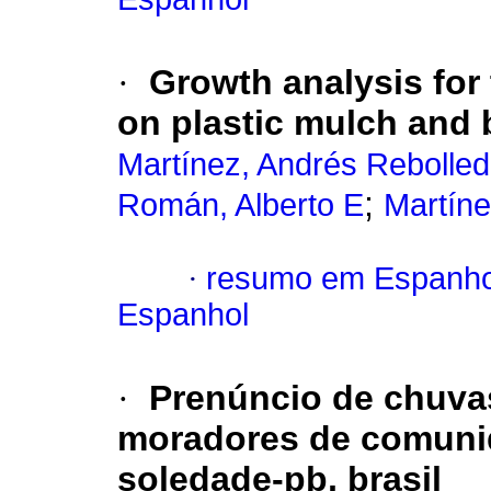
·
Growth analysis for
on plastic mulch and b
Martínez, Andrés Rebolle
;
Román, Alberto E
Martíne
·
resumo em Espanho
Espanhol
·
Prenúncio de chuva
moradores de comunid
soledade-pb, brasil