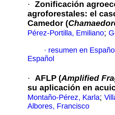
·
Zonificación agroec
agroforestales
:
el cas
Camedor (
Chamaedore
;
Pérez-Portilla, Emiliano
G
·
resumen en Españo
Español
·
AFLP (
Amplified Fr
su aplicación en acui
;
Montaño-Pérez, Karla
Vil
Albores, Francisco