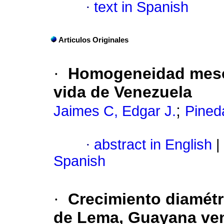
·
text in Spanish
Articulos Originales
·
Homogeneidad mesoc
vida de Venezuela
;
Jaimes C, Edgar J.
Pined
·
abstract in English
|
Spanish
·
Crecimiento diamétr
de Lema, Guayana ven