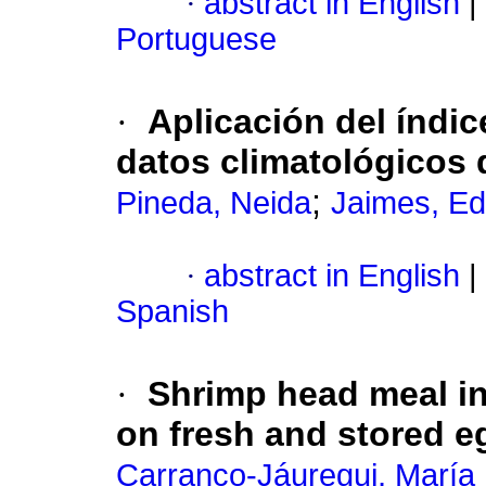
·
abstract in English
|
Portuguese
·
Aplicación del índi
datos climatológicos 
;
Pineda, Neida
Jaimes, Ed
·
abstract in English
|
Spanish
·
Shrimp head meal in 
on fresh and stored e
Carranco-Jáuregui, María