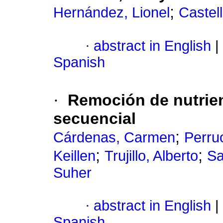
;
Hernández, Lionel
Castel
·
abstract in English
|
Spanish
·
Remoción de nutrien
secuencial
;
Cárdenas, Carmen
Perru
;
;
Keillen
Trujillo, Alberto
Sa
Suher
·
abstract in English
|
Spanish