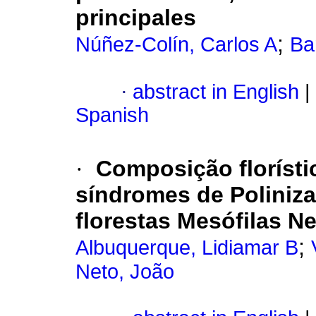
principales
;
Núñez-Colín, Carlos A
Ba
·
abstract in English
|
Spanish
·
Composição florísti
síndromes de Poliniz
florestas Mesófilas N
;
Albuquerque, Lidiamar B
Neto, João