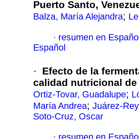
Puerto Santo, Venezu
;
Balza, María Alejandra
Le
·
resumen en Españo
Español
·
Efecto de la fermen
calidad nutricional de
;
Ortiz-Tovar, Guadalupe
L
;
María Andrea
Juárez-Rey
Soto-Cruz, Oscar
·
resumen en Españo