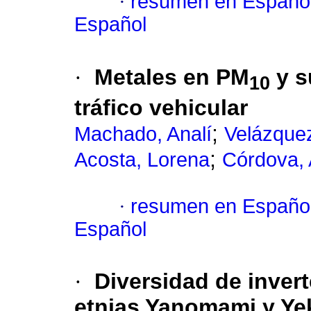
·
resumen en Españo
Español
·
Metales en PM
y s
10
tráfico vehicular
;
Machado, Analí
Velázquez
;
Acosta, Lorena
Córdova, 
·
resumen en Españo
Español
·
Diversidad de inver
etnias Yanomami y Yek