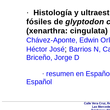
·
Histología y ultrae
fósiles de
glyptodon c
(xenarthra: cingulata)
Chávez-Aponte, Edwin Or
;
Héctor José
Barrios N, C
Briceño, Jorge D
·
resumen en Españo
Español
Calle Vera Cruz, 
Las Mercede