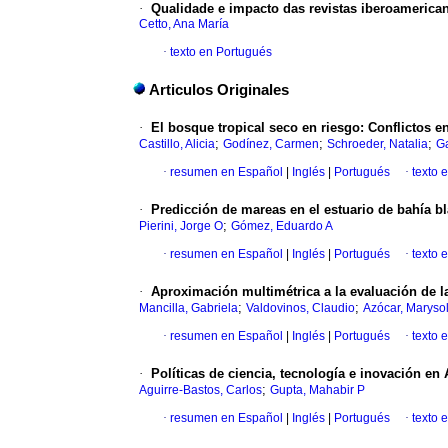
·
Qualidade e impacto das revistas iberoamerica
Cetto, Ana María
·
texto en Portugués
Articulos Originales
·
El bosque tropical seco en riesgo
:
Conflictos e
;
;
;
Castillo, Alicia
Godínez, Carmen
Schroeder, Natalia
Ga
·
resumen en Español
|
Inglés
|
Portugués
·
texto 
·
Predicción de mareas en el estuario de bahía b
;
Pierini, Jorge O
Gómez, Eduardo A
·
resumen en Español
|
Inglés
|
Portugués
·
texto 
·
Aproximación multimétrica a la evaluación de la
;
;
Mancilla, Gabriela
Valdovinos, Claudio
Azócar, Maryso
·
resumen en Español
|
Inglés
|
Portugués
·
texto 
·
Políticas de ciencia, tecnología e inovación en
;
Aguirre-Bastos, Carlos
Gupta, Mahabir P
·
resumen en Español
|
Inglés
|
Portugués
·
texto 