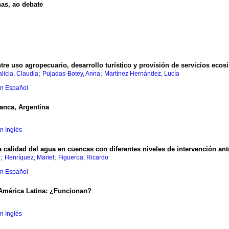
nas, ao debate
ntre uso agropecuario, desarrollo turístico y provisión de servicios ecos
;
;
licia, Claudia
Pujadas-Botey, Anna
Martínez Hernández, Lucía
en Español
lanca, Argentina
en Inglés
 calidad del agua en cuencas con diferentes niveles de intervención ant
;
;
l
Henríquez, Mariel
Figueroa, Ricardo
en Español
 América Latina
:
¿Funcionan?
en Inglés