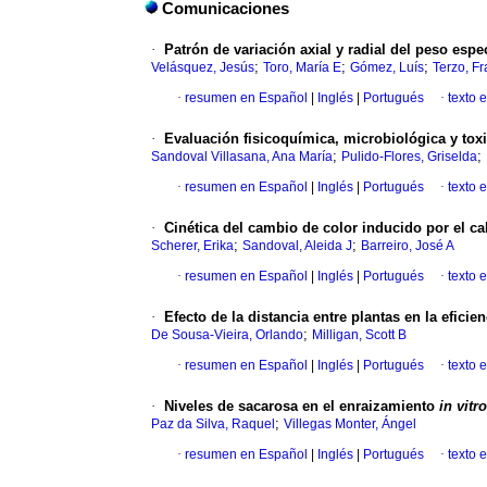
Comunicaciones
·
Patrón de variación axial y radial del peso esp
;
;
;
Velásquez, Jesús
Toro, María E
Gómez, Luís
Terzo, F
·
resumen en Español
|
Inglés
|
Portugués
·
texto 
·
Evaluación fisicoquímica, microbiológica y tox
;
;
Sandoval Villasana, Ana María
Pulido-Flores, Griselda
·
resumen en Español
|
Inglés
|
Portugués
·
texto 
·
Cinética del cambio de color inducido por el c
;
;
Scherer, Erika
Sandoval, Aleida J
Barreiro, José A
·
resumen en Español
|
Inglés
|
Portugués
·
texto 
·
Efecto de la distancia entre plantas en la eficie
;
De Sousa-Vieira, Orlando
Milligan, Scott B
·
resumen en Español
|
Inglés
|
Portugués
·
texto 
·
Niveles de sacarosa en el enraizamiento
in vitro
;
Paz da Silva, Raquel
Villegas Monter, Ángel
·
resumen en Español
|
Inglés
|
Portugués
·
texto 