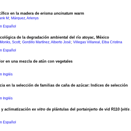
ecífico en la madera de
erisma uncinatum
warm
;
rank M
Márquez, Arlenys
en Español
icológica de la degradación ambiental del río atoyac, México
;
;
Monks, Scott
Gordillo Martínez, Alberto José
Villegas Villareal, Elba Cristina
en Español
alor en una mezcla de atún con vegetales
en Inglés
ncia en la selección de familias de caña de azúcar
:
Indices de selección
en Inglés
y aclimatización
ex vitro
de plántulas del portainjerto de vid R110 (
vitis
en Español