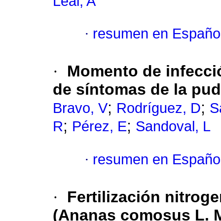
Leal, A
·
resumen en Españo
·
Momento de infecció
de síntomas de la pud
;
;
Bravo, V
Rodríguez, D
S
;
;
R
Pérez, E
Sandoval, L
·
resumen en Españo
·
Fertilización nitrog
(Ananas comosus L. M