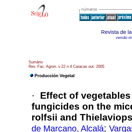
Revista de l
versão i
Sumário
Rev. Fac. Agron. v.22 n.4 Caracas out. 2005
Producción Vegetal
·
Effect of vegetables
fungicides on the mice
rolfsii and Thielaviop
;
de Marcano, Alcalá
Varga