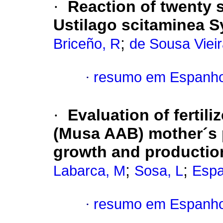
·
Reaction of twenty 
Ustilago scitaminea 
;
Briceño, R
de Sousa Vieir
·
resumo em Espanho
·
Evaluation of fertili
(Musa AAB) mother´s 
growth and production
;
;
Labarca, M
Sosa, L
Espa
·
resumo em Espanho