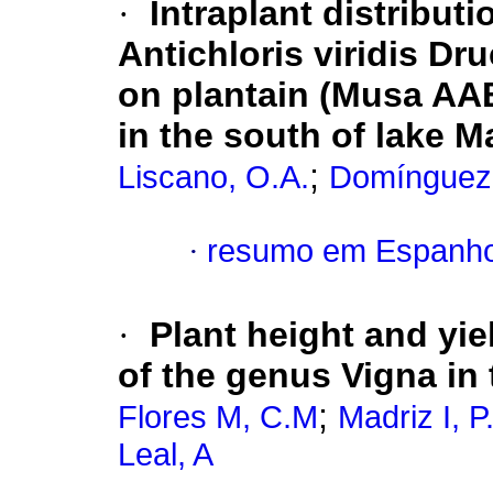
·
Intraplant distribut
Antichloris viridis Dr
on plantain (Musa AAB
in the south of lake M
;
Liscano, O.A.
Domínguez 
·
resumo em Espanho
·
Plant height and yi
of the genus Vigna in
;
Flores M, C.M
Madriz I, P
Leal, A