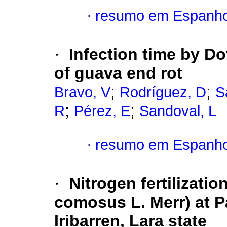
·
resumo em Espanho
·
Infection time by D
of guava end rot
;
;
Bravo, V
Rodríguez, D
S
;
;
R
Pérez, E
Sandoval, L
·
resumo em Espanho
·
Nitrogen fertilizati
comosus L. Merr) at 
Iribarren, Lara state