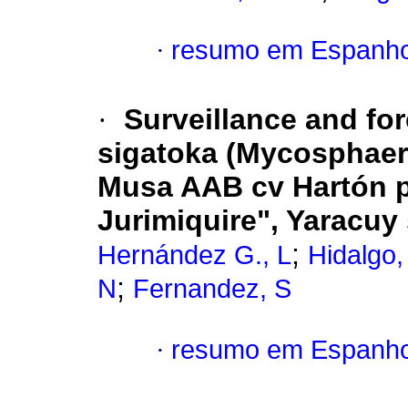
·
resumo em Espanho
·
Surveillance and for
sigatoka (Mycosphaerel
Musa AAB cv Hartón p
Jurimiquire", Yaracuy 
;
Hernández G., L
Hidalgo
;
N
Fernandez, S
·
resumo em Espanho