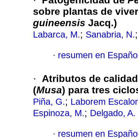
·
Patogenicidad de
Pe
sobre plantas de viver
guineensis
Jacq.)
;
Labarca, M.
Sanabria, N.
·
resumen en Españo
·
Atributos de calidad
(
Musa
) para tres cicl
;
Piña, G.
Laborem Escalon
;
Espinoza, M.
Delgado, A.
·
resumen en Españo