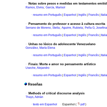
·
Notas sobre pesos e medidas em testamentos emitid
;
Ramos, Elvira
García, Marisol
·
resumo em Português
|
Espanhol
|
Inglês
|
Francês
|
Itali
·
Pensamento do professor e acesso à cultura escrita
;
;
Serrano de Moreno, Stella
Aguirre, Rubiela
Peña G, Josefina
·
resumo em Português
|
Espanhol
|
Inglês
|
Francês
|
Itali
·
Unhas no léxico do adolescente Venezuelano
González, María Elena
·
resumo em Português
|
Espanhol
|
Inglês
|
Francês
|
Itali
·
Finais
:
Morte e amor no pensamento artístico
Useche, Alejandro
·
resumo em Português
|
Espanhol
|
Inglês
|
Francês
|
Itali
Reseñas
·
Methods of critical discourse analysis
Thays, Adrián
·
texto em Espanhol
·
Espanhol (
pdf
)