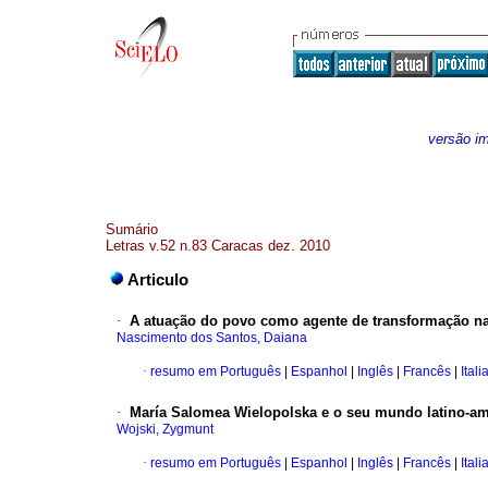
versão i
Sumário
Letras v.52 n.83 Caracas dez. 2010
Articulo
·
A atuação do povo como agente de transformação na
Nascimento dos Santos, Daiana
·
resumo em Português
|
Espanhol
|
Inglês
|
Francês
|
Itali
·
María Salomea Wielopolska e o seu mundo latino-a
Wojski, Zygmunt
·
resumo em Português
|
Espanhol
|
Inglês
|
Francês
|
Itali