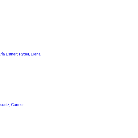
;
ía Esther
Ryder, Elena
oconiz, Carmen