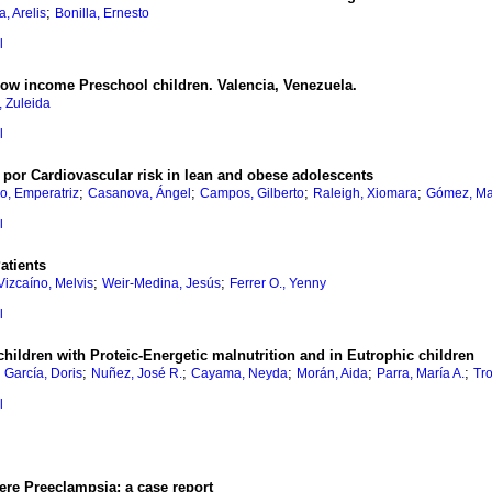
;
a, Arelis
Bonilla, Ernesto
l
 low income Preschool children. Valencia, Venezuela.
, Zuleida
l
 por Cardiovascular risk in lean and obese adolescents
;
;
;
;
o, Emperatriz
Casanova, Ángel
Campos, Gilberto
Raleigh, Xiomara
Gómez, Mar
l
atients
;
;
Vizcaíno, Melvis
Weir-Medina, Jesús
Ferrer O., Yenny
l
children with Proteic-Energetic malnutrition and in Eutrophic children
;
;
;
;
;
;
García, Doris
Nuñez, José R.
Cayama, Neyda
Morán, Aida
Parra, María A.
Tr
l
vere Preeclampsia
:
a case report