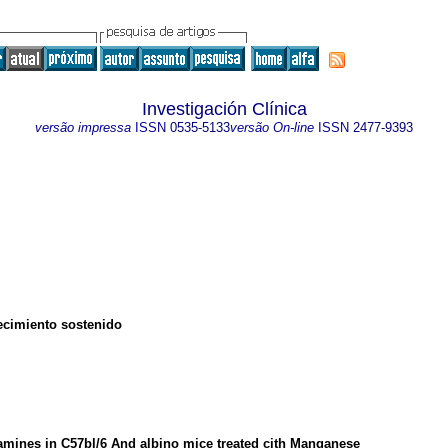
Investigación Clínica
versão impressa
ISSN
0535-5133
versão On-line
ISSN
2477-9393
recimiento sostenido
amines in C57bl/6 And albino mice treated cith Manganese