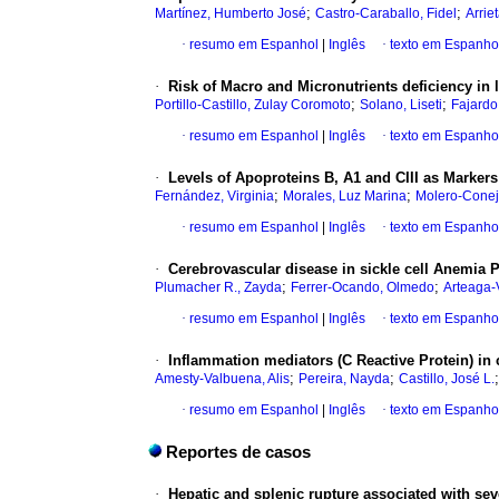
;
;
Martínez, Humberto José
Castro-Caraballo, Fidel
Arriet
·
resumo em Espanhol
|
Inglês
·
texto em Espanho
·
Risk of Macro and Micronutrients deficiency in
;
;
Portillo-Castillo, Zulay Coromoto
Solano, Liseti
Fajardo
·
resumo em Espanhol
|
Inglês
·
texto em Espanho
·
Levels of Apoproteins B, A1 and CIII as Markers
;
;
Fernández, Virginia
Morales, Luz Marina
Molero-Conej
·
resumo em Espanhol
|
Inglês
·
texto em Espanho
·
Cerebrovascular disease in sickle cell Anemia P
;
;
Plumacher R., Zayda
Ferrer-Ocando, Olmedo
Arteaga-
·
resumo em Espanhol
|
Inglês
·
texto em Espanho
·
Inflammation mediators (C Reactive Protein) in 
;
;
Amesty-Valbuena, Alis
Pereira, Nayda
Castillo, José L.
·
resumo em Espanhol
|
Inglês
·
texto em Espanho
Reportes de casos
·
Hepatic and splenic rupture associated with se