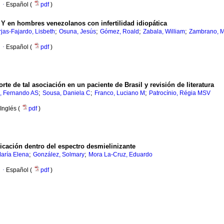
·
Español (
pdf
)
 en hombres venezolanos con infertilidad idiopática
;
;
;
;
jas-Fajardo, Lisbeth
Osuna, Jesús
Gómez, Roald
Zabala, William
Zambrano, M
·
Español (
pdf
)
orte de tal asociación en un paciente de Brasil y revisión de literatura
;
;
;
, Fernando AS
Sousa, Daniela C
Franco, Luciano M
Patrocínio, Régia MSV
Inglés (
pdf
)
bicación dentro del espectro desmielinizante
;
;
aría Elena
González, Solmary
Mora La-Cruz, Eduardo
·
Español (
pdf
)