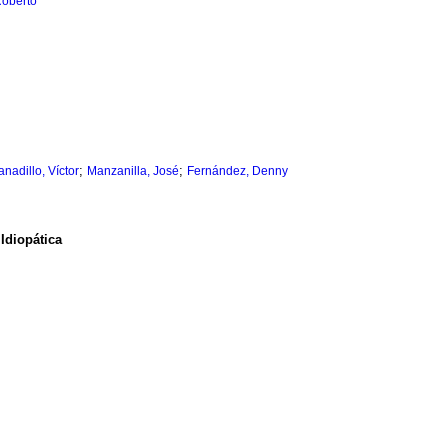
Roberto
;
;
anadillo, Víctor
Manzanilla, José
Fernández, Denny
Idiopática