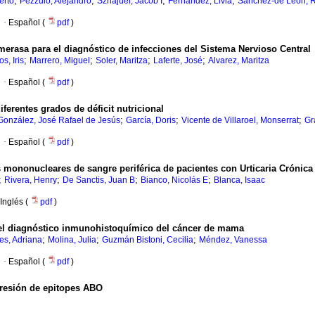
;
;
;
;
erto
Pezzulo, Alejandro
Sznajder, Jacob I
Fernández, Livia
Sánchez-de León, 
·
Español (
pdf
)
merasa para el diagnóstico de infecciones del Sistema Nervioso Central
;
;
;
;
os, Iris
Marrero, Miguel
Soler, Maritza
Laferte, José
Alvarez, Maritza
·
Español (
pdf
)
ferentes grados de déficit nutricional
;
;
;
onzález, José Rafael de Jesús
García, Doris
Vicente de Villaroel, Monserrat
Gr
·
Español (
pdf
)
 mononucleares de sangre periférica de pacientes con Urticaria Crónica 
;
;
;
;
Rivera, Henry
De Sanctis, Juan B
Bianco, Nicolás E
Blanca, Isaac
Inglés (
pdf
)
 el diagnóstico inmunohistoquímico del cáncer de mama
;
;
;
es, Adriana
Molina, Julia
Guzmán Bistoni, Cecilia
Méndez, Vanessa
·
Español (
pdf
)
presión de epitopes ABO