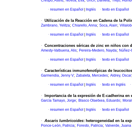
;
;
;
Crespo, Astrid
Novoa, Eva
Urich, Daniela
Trejo, Humb
·
resumen en Español
|
Inglés
·
texto en Español
·
Utilización de la Reacción en Cadena de la Poli
;
;
;
Zambrano, Yelitza
Chiarello, Anna
Soca, Alain
Villalob
·
resumen en Español
|
Inglés
·
texto en Español
·
Concentraciones séricas de zinc en niños con di
;
;
Amesty-Valbuena, Alis
Pereira-Medero, Nayda
Núñez-G
·
resumen en Español
|
Inglés
·
texto en Español
·
Características inmunofenotípicas de leucocitos
;
;
Garmendia, Jenny V
Zabaleta, Mercedes
Aldrey, Oscar
·
resumen en Español
|
Inglés
·
texto en Inglés
·
·
Importancia de la expresión de E-cadherina en
;
;
García Tamayo, Jorge
Blasco Olaetxea, Eduardo
Moral
·
resumen en Español
|
Inglés
·
texto en Español
·
Ascaris lumbricoides
:
heterogeneidad en la ex
;
;
Ponce-León, Patricia
Foresto, Patricia
Valverde, Juana