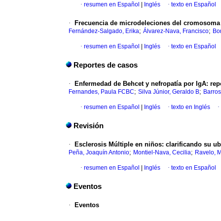
·
resumen en Español
|
Inglés
·
texto en Español
·
Frecuencia de microdeleciones del cromosoma Y
;
;
Fernández-Salgado, Erika
Álvarez-Nava, Francisco
Bor
·
resumen en Español
|
Inglés
·
texto en Español
Reportes de casos
·
Enfermedad de Behcet y nefropatía por IgA
:
rep
;
;
Fernandes, Paula FCBC
Silva Júnior, Geraldo B
Barros
·
resumen en Español
|
Inglés
·
texto en Inglés
·
Revisión
·
Esclerosis Múltiple en niños
:
clarificando su u
;
;
Peña, Joaquín Antonio
Montiel-Nava, Cecilia
Ravelo, M
·
resumen en Español
|
Inglés
·
texto en Español
Eventos
·
Eventos