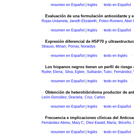
·
resumen en Español
|
Inglés
·
texto en Español
·
Evaluación de una formulación antioxidante y es
;
Rojas-Urdaneta, Janeth Elizabeth
Poleo-Romero, Abel 
·
resumen en Español
|
Inglés
·
texto en Español
·
Expresión diferencial de HSP70 y ultraestructur
;
Strauss, Mirian
Porras, Noraidys
·
resumen en Español
|
Inglés
·
texto en Inglés
·
·
Los hispanos negros tienen un perfil de riesg
;
;
;
Ryder, Elena
Silva, Eglee
Sulbarán, Tulio
Fernández, 
·
resumen en Español
|
Inglés
·
texto en Inglés
·
·
Obtención de heterohibridoma productor de ant
;
León-González, Graciela
Cruz, Carlos
·
resumen en Español
|
Inglés
·
texto en Español
·
Frecuencia e implicaciones clínicas del Antico
;
;
Fernández-Abreu, Mary C
Diez-Ewald, María
Briceño,
·
resumen en Español
|
Inglés
·
texto en Español