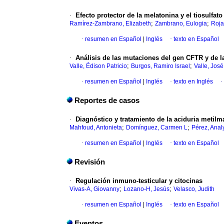
·
Efecto protector de la melatonina y el tiosulfat
;
;
Ramírez-Zambrano, Elizabeth
Zambrano, Eulogia
Roja
·
resumen en Español
|
Inglés
·
texto en Español
·
Análisis de las mutaciones del gen CFTR y de la
;
;
Valle, Édison Patricio
Burgos, Ramiro Israel
Valle, Jos
·
resumen en Español
|
Inglés
·
texto en Inglés
·
Reportes de casos
·
Diagnóstico y tratamiento de la aciduria metilm
;
;
Mahfoud, Antonieta
Domínguez, Carmen L
Pérez, Anal
·
resumen en Español
|
Inglés
·
texto en Español
Revisión
·
Regulación inmuno-testicular y citocinas
;
;
Vivas-A, Giovanny
Lozano-H, Jesús
Velasco, Judith
·
resumen en Español
|
Inglés
·
texto en Español
Eventos