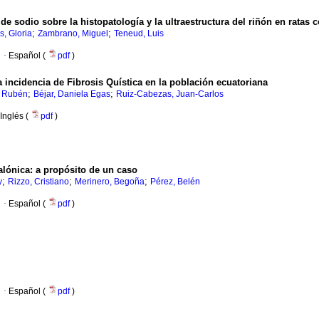
o de sodio sobre la histopatología y la ultraestructura del riñón en rata
;
;
s, Gloria
Zambrano, Miguel
Teneud, Luis
·
Español (
pdf
)
 incidencia de Fibrosis Quística en la población ecuatoriana
;
;
é Rubén
Béjar, Daniela Egas
Ruiz-Cabezas, Juan-Carlos
Inglés (
pdf
)
alónica
:
a propósito de un caso
;
;
;
y
Rizzo, Cristiano
Merinero, Begoña
Pérez, Belén
·
Español (
pdf
)
·
Español (
pdf
)