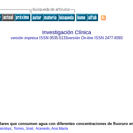
Investigación Clínica
versión impresa
ISSN
0535-5133
versión On-line
ISSN
2477-9393
colares que consumen agua con diferentes concentraciones de fluoruro e
;
;
airobys
Torres, José
Acevedo, Ana María