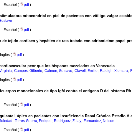
·
Español (
pdf
)
timuladora mitocondrial en piel de pacientes con vitiligo vulgar establ
Gustavo
·
Español (
pdf
)
a de tejido cardíaco y hepático de rata tratado con adriamicina
:
papel pro
Inglés (
pdf
)
o cardiovascular peor que los hispanos mezclados en Venezuela
;
;
;
;
;
Virginia
Campos, Gilberto
Calmon, Gustavo
Clavell, Emilio
Raleigh, Xiomara
F
Inglés (
pdf
)
icuerpos monoclonales de tipo IgM contra el antígeno D del sistema Rh
·
Español (
pdf
)
agulante Lúpico en pacientes con Insuficiencia Renal Crónica Estadio 
;
;
;
 Soledad
Torres-Guerra, Enrique
Rodríguez, Zulay
Fernández, Nelson
·
Español (
pdf
)