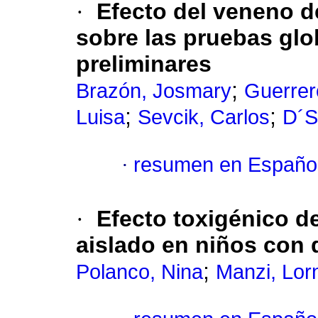
·
Efecto del veneno d
sobre las pruebas glo
preliminares
;
Brazón, Josmary
Guerrer
;
;
Luisa
Sevcik, Carlos
D´S
·
resumen en Españo
·
Efecto toxigénico d
aislado en niños con 
;
Polanco, Nina
Manzi, Lor