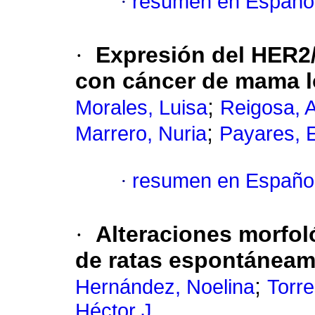
·
resumen en Españo
·
Expresión del HER2
con cáncer de mama 
;
Morales, Luisa
Reigosa, 
;
Marrero, Nuria
Payares, E
·
resumen en Españo
·
Alteraciones morfol
de ratas espontáneam
;
Hernández, Noelina
Torre
Héctor J