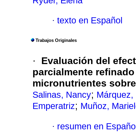
Ryder, Elena
·
texto en Español
Trabajos Originales
·
Evaluación del efec
parcialmente refinado
micronutrientes sobre e
;
Salinas, Nancy
Márquez,
;
Emperatriz
Muñoz, Marie
·
resumen en Españo