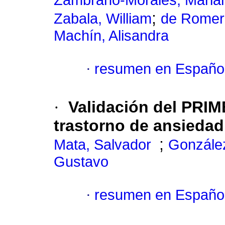
Zambrano-Morales, Maria
;
Zabala, William
de Romero
Machín, Alisandra
·
resumen en Españo
·
Validación del PRIM
trastorno de ansiedad
;
Mata, Salvador
González
Gustavo
·
resumen en Españo