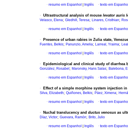
·
resumo em Espanhol
|
Inglês
·
texto em Espanho
·
Ultrastructural analysis of mouse
levator auris 
;
;
;
Velasco, Elena
Gledhill, Teresa
Linares, Cristhian
Ros
·
resumo em Espanhol
|
Inglês
·
texto em Espanho
·
Presence of urban rabies in Zulia state, Venezu
;
;
;
Fuentes, Belkis
Panunzio, Amelia
Larreal, Yraima
Leal
·
resumo em Espanhol
|
Inglês
·
texto em Espanho
·
Epidemiological and clinical study of diarrhea b
;
;
González, Rosabel
Maronsky, Hans Salas
Balebona, E
·
resumo em Espanhol
|
Inglês
·
texto em Espanho
·
Effect of a simple morphine system injection in
;
;
;
Silva, Elizabeth
Quiñones, Belkis
Páez, Ximena
Herná
·
resumo em Espanhol
|
Inglês
·
texto em Espanho
·
Nuchal translucency and
ductus venosus
as ul
;
;
Díaz, Victor
Guevara, Ramón
Brito, Julio
·
resumo em Espanhol
|
Inglês
·
texto em Espanho