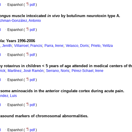
l
·
Espanhol (
pdf
)
longus
muscle intoxicated
in vivo
by botulinum neurotoxin type A.
chman-González, Antonio
l
·
Espanhol (
pdf
)
ela
:
Years 1996-2006
;
;
;
;
, Jenith
Villarroel, Francis
Parra, Irene
Velasco, Doris
Prieto, Yelitza
l
·
Espanhol (
pdf
)
y rotavirus in children < 5 years of age attended in medical centers of t
;
;
;
rick
Martínez, José Ramón
Serrano, Noris
Pérez-Schael, Irene
l
·
Espanhol (
pdf
)
 some aminoacids in the anterior cingulate cortex during acute pain.
ndez, Luis
l
·
Espanhol (
pdf
)
trasound markers of chromosomal abnormalities.
l
·
Espanhol (
pdf
)