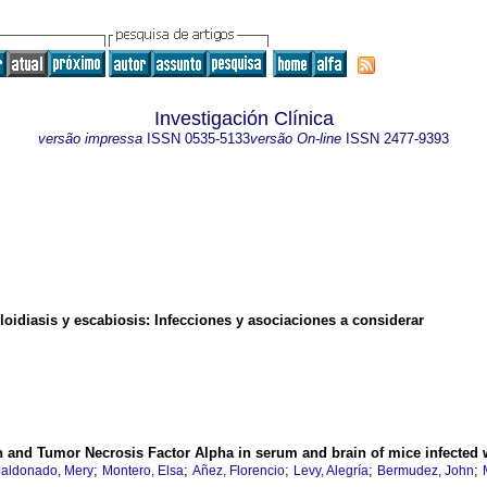
Investigación Clínica
versão impressa
ISSN
0535-5133
versão On-line
ISSN
2477-9393
loidiasis y escabiosis
:
Infecciones y asociaciones a considerar
on and Tumor Necrosis Factor Alpha in serum and brain of mice infected 
;
;
;
;
;
aldonado, Mery
Montero, Elsa
Añez, Florencio
Levy, Alegría
Bermudez, John