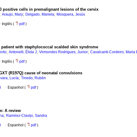
0 positive cells in premalignant lesions of the cervix
;
;
;
Araujo, Mary
Delgado, Mariela
Mosquera, Jesús
·
Inglês (
pdf
)
t patient with staphylococcal scalded skin syndrome
;
;
;
ento
Antonelli, Élida J
Virmondes Rodrigues, Junior
Cavalcanti-Cordeiro, Maria
·
Inglês (
pdf
)
GXT (R197Q) cause of neonatal convulsions
;
vara, Lucía
Tinedo, Rubén
l
·
Espanhol (
pdf
)
um
:
A review
;
na
Ramírez-Clavijo, Sandra
l
·
Espanhol (
pdf
)