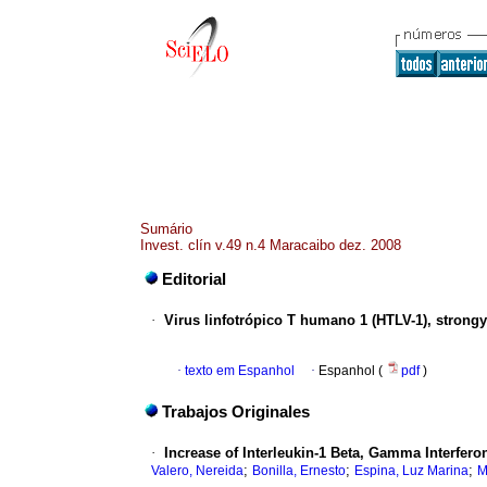
Sumário
Invest. clín v.49 n.4 Maracaibo dez. 2008
Editorial
·
Virus linfotrópico T humano 1 (HTLV-1), strongy
·
texto em Espanhol
·
Espanhol (
pdf
)
Trabajos Originales
·
Increase of Interleukin-1 Beta, Gamma Interfer
;
;
;
Valero, Nereida
Bonilla, Ernesto
Espina, Luz Marina
M