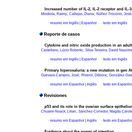
·
Increased number of IL-2, IL-2 receptor and IL-1
;
;
Mindiola, Raimy
Callejas, Diana
Núñez-Troconis, José
·
resumo em Inglês
|
Espanhol
·
texto em Inglês
Reporte de casos
·
Cytokine and nitric oxide production in an adul
;
Castellano, Lúcio Roberto
Silva-Teixeira, David Nascim
·
resumo em Inglês
|
Espanhol
·
texto em Inglês
·
Primary hiperoxaluria
:
a new mutation in gen A
;
;
Guevara-Campos, José
Riverol, Débora
González-Gue
·
resumo em Espanhol
|
Inglês
·
texto em Espanho
Revisiones
·
p53 and its role in the ovarian surface epitheli
;
Chuaire-Noack, Lilian
Sánchez-Corredor, Magda Caroli
·
resumo em Espanhol
|
Inglês
·
texto em Espanho
·
Evidence about the power of intention.