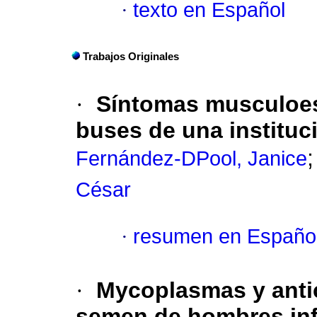
·
texto en Español
Trabajos Originales
·
Síntomas musculoes
buses de una instituci
Fernández-DPool, Janice
César
·
resumen en Españo
·
Mycoplasmas y anti
semen de hombres infé