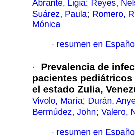
;
Abrante, Ligia
Reyes, Nel
;
Suárez, Paula
Romero, R
Mónica
·
resumen en Españo
·
Prevalencia de infe
pacientes pediátricos
el estado Zulia, Venez
;
Vivolo, María
Durán, Anye
;
Bermúdez, John
Valero, 
·
resumen en Españo