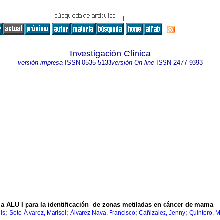
Investigación Clínica
versión impresa
ISSN
0535-5133
versión On-line
ISSN
2477-9393
 ALU I para la identificación de zonas metiladas en cáncer de mama
;
;
;
;
is
Soto-Álvarez, Marisol
Álvarez Nava, Francisco
Cañizalez, Jenny
Quintero, M