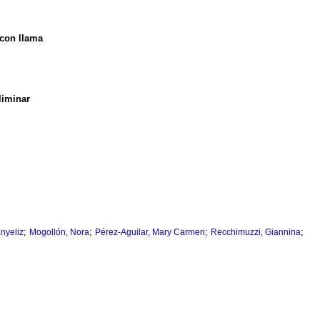
 con llama
liminar
;
;
;
;
nyeliz
Mogollón, Nora
Pérez-Aguilar, Mary Carmen
Recchimuzzi, Giannina