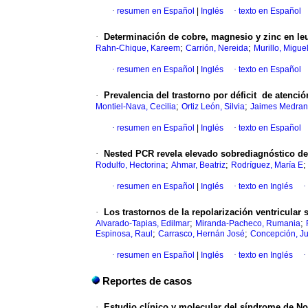
·
resumen en Español
|
Inglés
·
texto en Español
·
Determinación de cobre, magnesio y zinc en le
;
;
Rahn-Chique, Kareem
Carrión, Nereida
Murillo, Migue
·
resumen en Español
|
Inglés
·
texto en Español
·
Prevalencia del trastorno por déficit de atenci
;
;
Montiel-Nava, Cecilia
Ortiz León, Silvia
Jaimes Medran
·
resumen en Español
|
Inglés
·
texto en Español
·
Nested PCR revela elevado sobrediagnóstico d
;
;
Rodulfo, Hectorina
Ahmar, Beatriz
Rodríguez, María E
·
resumen en Español
|
Inglés
·
texto en Inglés
·
·
Los trastornos de la repolarización ventricular
;
;
Alvarado-Tapias, Edilmar
Miranda-Pacheco, Rumania
;
;
Espinosa, Raul
Carrasco, Hernán José
Concepción, Ju
·
resumen en Español
|
Inglés
·
texto en Inglés
·
Reportes de casos
·
Estudio clínico y molecular del síndrome de N