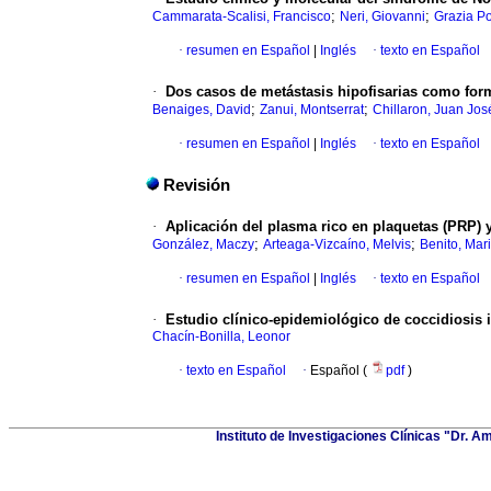
;
;
Cammarata-Scalisi, Francisco
Neri, Giovanni
Grazia P
·
resumen en Español
|
Inglés
·
texto en Español
·
Dos casos de metástasis hipofisarias como for
;
;
Benaiges, David
Zanui, Montserrat
Chillaron, Juan Jos
·
resumen en Español
|
Inglés
·
texto en Español
Revisión
·
Aplicación del plasma rico en plaquetas (PRP) y
;
;
González, Maczy
Arteaga-Vizcaíno, Melvis
Benito, Mari
·
resumen en Español
|
Inglés
·
texto en Español
·
Estudio clínico-epidemiológico de coccidiosis 
Chacín-Bonilla, Leonor
·
texto en Español
·
Español (
pdf
)
Instituto de Investigaciones Clínicas "Dr. A