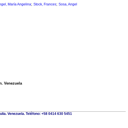
;
;
gel, María Angelina
Stock, Frances
Sosa, Angel
ón. Venezuela
Zulia. Venezuela. Teléfono: +58 0414 630 5451