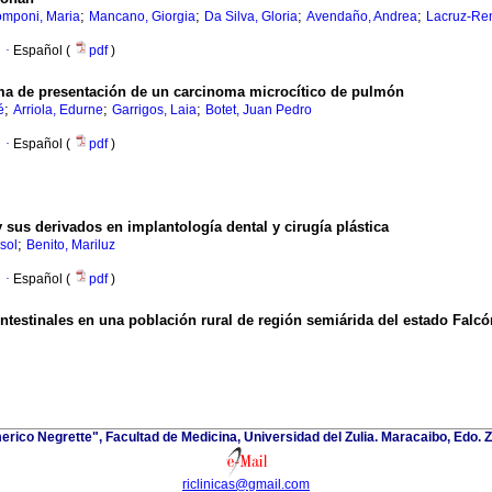
;
;
;
;
omponi, Maria
Mancano, Giorgia
Da Silva, Gloria
Avendaño, Andrea
Lacruz-Ren
·
Español (
pdf
)
ma de presentación de un carcinoma microcítico de pulmón
;
;
;
é
Arriola, Edurne
Garrigos, Laia
Botet, Juan Pedro
·
Español (
pdf
)
 sus derivados en implantología dental y cirugía plástica
;
sol
Benito, Mariluz
·
Español (
pdf
)
intestinales en una población rural de región semiárida del estado Falc
merico Negrette", Facultad de Medicina, Universidad del Zulia. Maracaibo, Edo. 
riclinicas@gmail.com