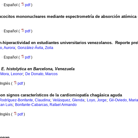
·
Español (
pdf
)
ucocitos mononucleares mediante espectrometría de absorción atómica
l
·
Español (
pdf
)
ón-hiperactividad en estudiantes universitarios venezolanos.
Reporte pre
;
o, Aurora
González-Ávila, Zoila
·
Español (
pdf
)
e
E. histolytica en Barcelona, Venezuela
;
;
Mora, Leonor
De Donato, Marcos
Inglés (
pdf
)
 son signos característicos de la cardiomiopatía chagásica aguda
;
;
;
Rodríguez-Bonfante, Claudina
Velásquez, Glenda
Loyo, Jorge
Gil-Oviedo, Maria
;
an Luis
Bonfante-Cabarcas, Rafael Armando
Inglés (
pdf
)
oonan