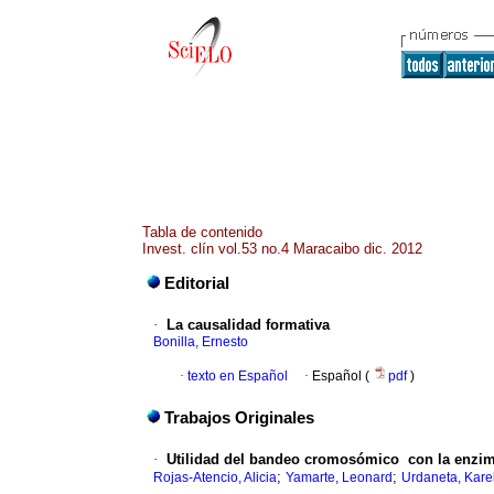
Tabla de contenido
Invest. clín vol.53 no.4 Maracaibo dic. 2012
Editorial
·
La causalidad formativa
Bonilla, Ernesto
·
texto en Español
·
Español (
pdf
)
Trabajos Originales
·
Utilidad del bandeo cromosómico con la enzima
;
;
Rojas-Atencio, Alicia
Yamarte, Leonard
Urdaneta, Karel