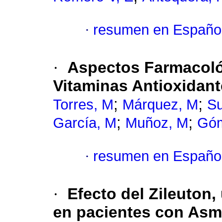
·
resumen en Españo
·
Aspectos Farmacológ
Vitaminas Antioxidante
;
;
Torres, M
Márquez, M
Su
;
;
García, M
Muñoz, M
Gó
·
resumen en Españo
·
Efecto del Zileuton,
en pacientes con As