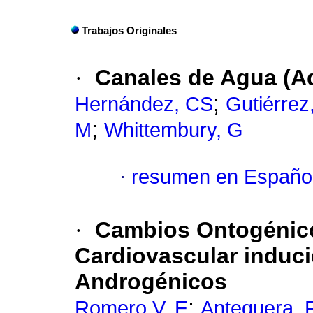
Trabajos Originales
·
Canales de Agua (A
;
Hernández, CS
Gutiérrez
;
M
Whittembury, G
·
resumen en Españo
·
Cambios Ontogénico
Cardiovascular induci
Androgénicos
;
Romero V, E
Antequera, 