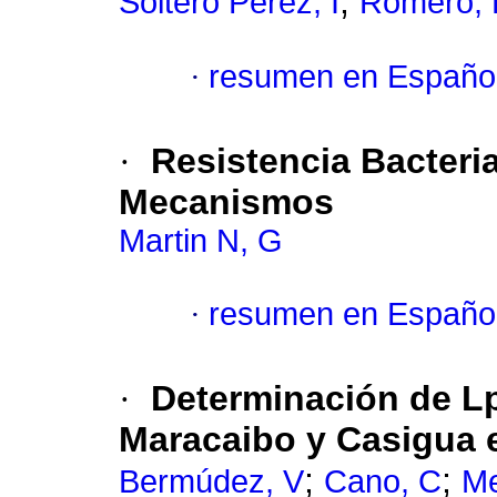
;
Soltero Pérez, I
Romero, 
·
resumen en Españo
·
Resistencia Bacteri
Mecanismos
Martin N, G
·
resumen en Españo
·
Determinación de Lp
Maracaibo y Casigua e
;
;
Bermúdez, V
Cano, C
Me