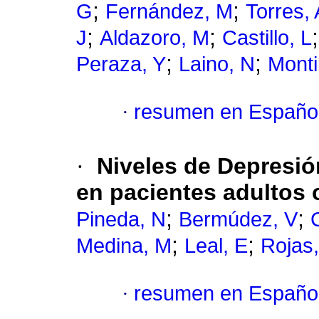
;
;
G
Fernández, M
Torres, 
;
;
J
Aldazoro, M
Castillo, L
;
;
Peraza, Y
Laino, N
Monti
·
resumen en Españo
·
Niveles de Depresió
en pacientes adultos c
;
;
Pineda, N
Bermúdez, V
;
;
Medina, M
Leal, E
Rojas,
·
resumen en Españo