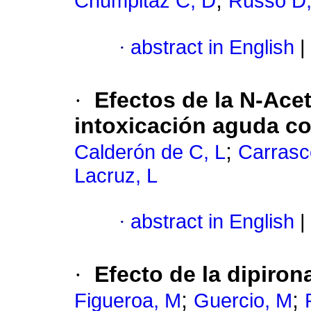
;
Chumpitaz C, D
Russo D,
·
abstract in English
|
·
Efectos de la N-Acet
intoxicación aguda co
;
Calderón de C, L
Carrasc
Lacruz, L
·
abstract in English
|
·
Efecto de la dipiron
;
;
Figueroa, M
Guercio, M