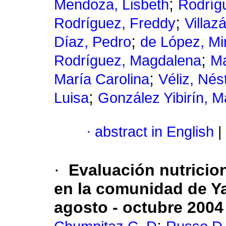
;
Mendoza, Lisbeth
Rodríg
;
Rodríguez, Freddy
Villaz
;
Díaz, Pedro
de López, Mi
;
Rodríguez, Magdalena
Ma
;
María Carolina
Véliz, Nés
;
Luisa
González Yibirín, M
·
abstract in English
|
·
Evaluación nutricion
en la comunidad de Y
agosto - octubre 2004